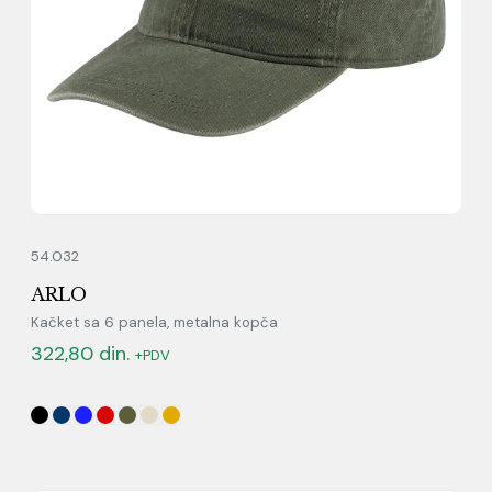
54.032
ARLO
Kačket sa 6 panela, metalna kopča
322,80
din.
+PDV