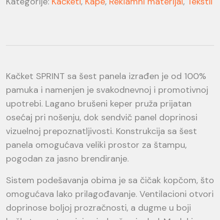
Kategorije:
Kačketi
,
Kape
,
Reklamni materijal
,
Tekstil
Kačket SPRINT sa šest panela izrađen je od 100%
pamuka i namenjen je svakodnevnoj i promotivnoj
upotrebi. Lagano brušeni keper pruža prijatan
osećaj pri nošenju, dok sendvič panel doprinosi
vizuelnoj prepoznatljivosti. Konstrukcija sa šest
panela omogućava veliki prostor za štampu,
pogodan za jasno brendiranje.
Sistem podešavanja obima je sa čičak kopčom, što
omogućava lako prilagođavanje. Ventilacioni otvori
doprinose boljoj prozračnosti, a dugme u boji