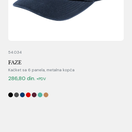
54.034
FAZE
Kačket sa 6 panela, metalna kopča
286,80
din.
+PDV