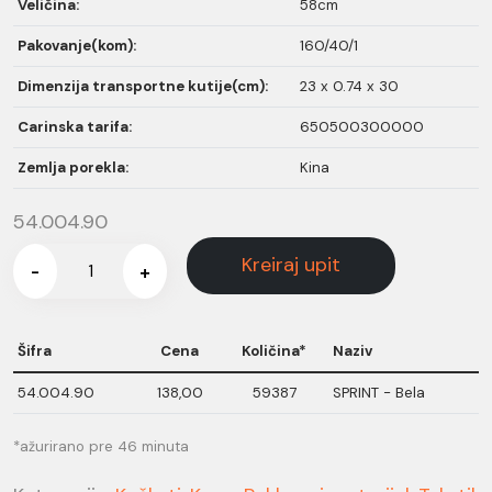
Veličina:
58cm
Pakovanje(kom):
160/40/1
Dimenzija transportne kutije(cm):
23 x 0.74 x 30
Carinska tarifa:
650500300000
Zemlja porekla:
Kina
54.004.90
Kreiraj upit
-
+
Šifra
Cena
Količina*
Naziv
54.004.90
138,00
59387
SPRINT - Bela
*ažurirano pre 46 minuta