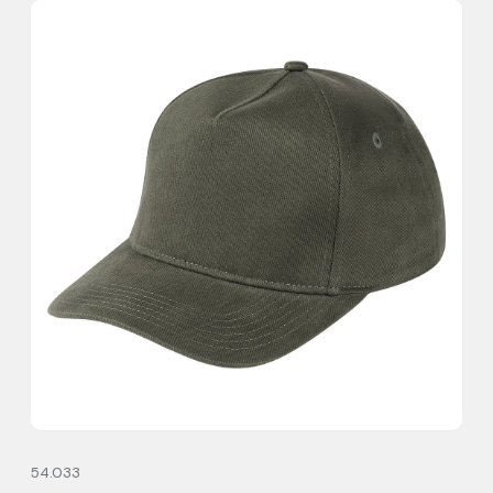
54.033