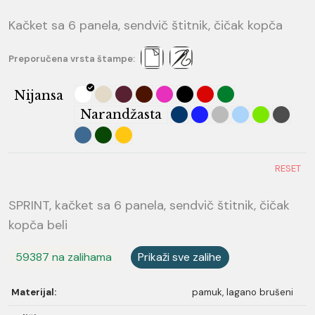
Kačket sa 6 panela, sendvič štitnik, čičak kopča
Preporučena vrsta štampe:
Nijansa
Narandžasta
RESET
SPRINT, kačket sa 6 panela, sendvič štitnik, čičak
kopča beli
59387 na zalihama
Prikaži sve zalihe
Materijal:
pamuk, lagano brušeni