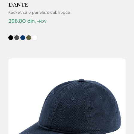
DANTE
Kačket sa 5 panela, čičak kopča
298,80
din.
+PDV