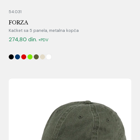
54.031
FORZA
Kačket sa 5 panela, metalna kopča
274,80
din.
+PDV