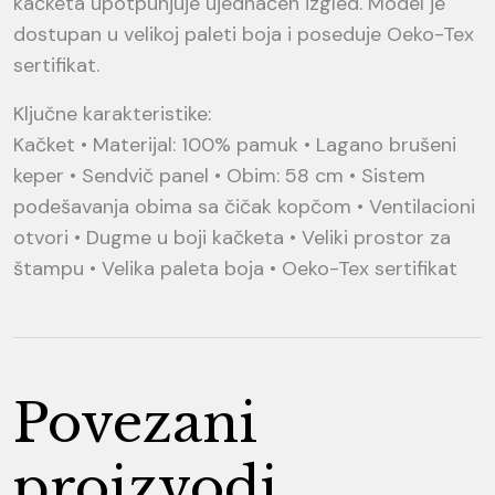
kačketa upotpunjuje ujednačen izgled. Model je
dostupan u velikoj paleti boja i poseduje Oeko-Tex
sertifikat.
Ključne karakteristike:
Kačket • Materijal: 100% pamuk • Lagano brušeni
keper • Sendvič panel • Obim: 58 cm • Sistem
podešavanja obima sa čičak kopčom • Ventilacioni
otvori • Dugme u boji kačketa • Veliki prostor za
štampu • Velika paleta boja • Oeko-Tex sertifikat
Povezani
proizvodi