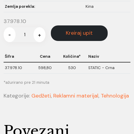
Zemlja porekla:
Kina
37.978.10
Kreiraj upit
-
+
Šifra
Cena
Količina*
Naziv
37.978.10
598,80
530
STATIC - Crna
*ažurirano pre 21 minuta
Kategorije:
Gedžeti
,
Reklamni materijal
,
Tehnologija
Povezani