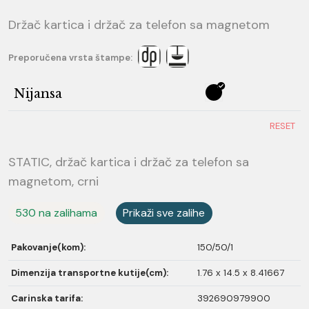
Držač kartica i držač za telefon sa magnetom
Preporučena vrsta štampe:
Nijansa
RESET
STATIC, držač kartica i držač za telefon sa
magnetom, crni
530 na zalihama
Prikaži sve zalihe
Pakovanje(kom):
150/50/1
Dimenzija transportne kutije(cm):
1.76 x 14.5 x 8.41667
Carinska tarifa:
392690979900