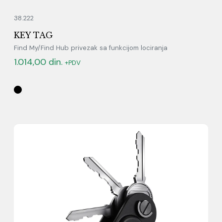
38.222
KEY TAG
Find My/Find Hub privezak sa funkcijom lociranja
1.014,00
din.
+PDV