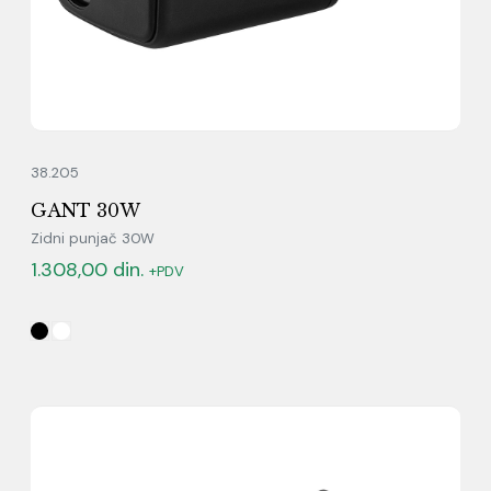
38.205
GANT 30W
Zidni punjač 30W
1.308,00
din.
+PDV