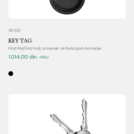
38.222
KEY TAG
Find My/Find Hub privezak sa funkcijom lociranja
1.014,00
din.
+PDV