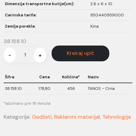
Dimenzija transportne kutije(cm):
2.6 x 6 x 10
Carinska tarifa:
850440959000
Zemlja porekla:
Kina
38.158.10
Kreiraj upit
-
+
Šifra
Cena
Količina*
Naziv
38.158.10
178,80
456
TANOS - Crna
*ažurirano pre 18 minuta
Kategorije:
Gedžeti
,
Reklamni materijal
,
Tehnologija