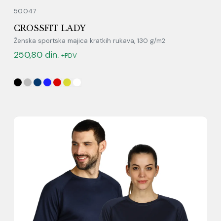
50.047
CROSSFIT LADY
Ženska sportska majica kratkih rukava, 130 g/m2
250,80
din.
+PDV