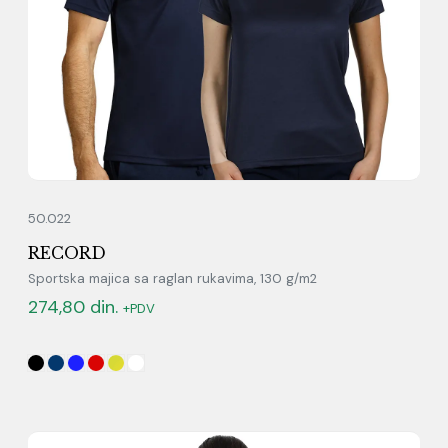
50.022
RECORD
Sportska majica sa raglan rukavima, 130 g/m2
274,80
din.
+PDV