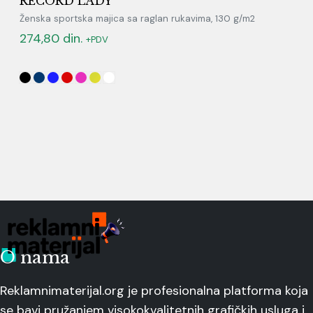
RECORD LADY
Ženska sportska majica sa raglan rukavima, 130 g/m2
274,80
din.
+PDV
O nama
Reklamnimaterijal.org je profesionalna platforma koja
se bavi pružanjem visokokvalitetnih grafičkih usluga i