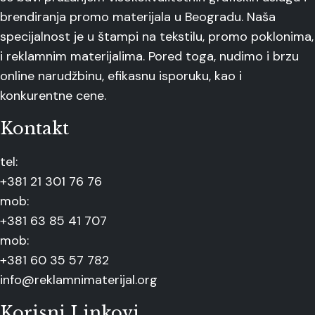
brendiranja promo materijala u Beogradu. Naša
specijalnost je u štampi na tekstilu, promo poklonima,
i reklamnim materijalima. Pored toga, nudimo i brzu
online narudžbinu, efikasnu isporuku, kao i
konkurentne cene.
Kontakt
tel:
+381 21 301 76 76
mob:
+381 63 85 41 707
mob:
+381 60 35 57 782
info@reklamnimaterijal.org
Korisni Linkovi