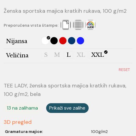
Ženska sportska majica kratkih rukava, 100 g/m2
Preporučena vrsta štampe:
Nijansa
S
M
L
XL
XXL
Veličina
RESET
TEE LADY, ženska sportska majica kratkih rukava,
100 g/m2, bela
13 na zalihama
Prikaži sve zalihe
3D pregled
Gramatura majice:
100g/m2