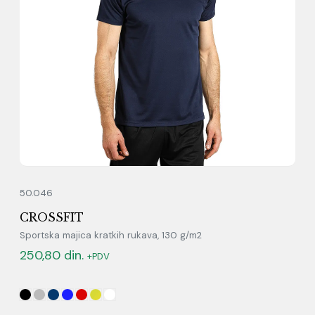
50.046
CROSSFIT
Sportska majica kratkih rukava, 130 g/m2
250,80
din.
+PDV