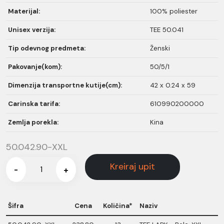
Materijal:
100% poliester
Unisex verzija:
TEE 50.041
Tip odevnog predmeta:
Ženski
Pakovanje(kom):
50/5/1
Dimenzija transportne kutije(cm):
42 x 0.24 x 59
Carinska tarifa:
610990200000
Zemlja porekla:
Kina
50.042.90-XXL
Kreiraj upit
-
+
Šifra
Cena
Količina*
Naziv