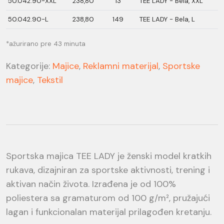
50.042.90-XXL
238,80
13
TEE LADY - Bela, XXL
50.042.90-L
238,80
149
TEE LADY - Bela, L
*ažurirano pre 43 minuta
Kategorije:
Majice
,
Reklamni materijal
,
Sportske
majice
,
Tekstil
Sportska majica TEE LADY je ženski model kratkih
rukava, dizajniran za sportske aktivnosti, trening i
aktivan način života. Izrađena je od 100%
poliestera sa gramaturom od 100 g/m², pružajući
lagan i funkcionalan materijal prilagođen kretanju.