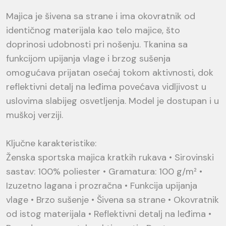
Majica je šivena sa strane i ima okovratnik od
identičnog materijala kao telo majice, što
doprinosi udobnosti pri nošenju. Tkanina sa
funkcijom upijanja vlage i brzog sušenja
omogućava prijatan osećaj tokom aktivnosti, dok
reflektivni detalj na leđima povećava vidljivost u
uslovima slabijeg osvetljenja. Model je dostupan i u
muškoj verziji.
Ključne karakteristike:
Ženska sportska majica kratkih rukava • Sirovinski
sastav: 100% poliester • Gramatura: 100 g/m² •
Izuzetno lagana i prozračna • Funkcija upijanja
vlage • Brzo sušenje • Šivena sa strane • Okovratnik
od istog materijala • Reflektivni detalj na leđima •