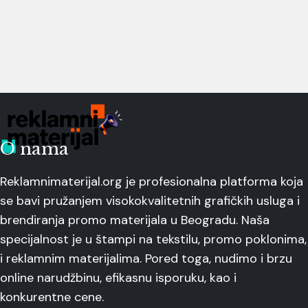
O nama
Reklamnimaterijal.org je profesionalna platforma koja
se bavi pružanjem visokokvalitetnih grafičkih usluga i
brendiranja promo materijala u Beogradu. Naša
specijalnost je u štampi na tekstilu, promo poklonima,
i reklamnim materijalima. Pored toga, nudimo i brzu
online narudžbinu, efikasnu isporuku, kao i
konkurentne cene.