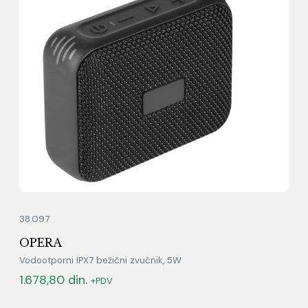
38.097
OPERA
Vodootporni IPX7 bežični zvučnik, 5W
1.678,80
din.
+PDV