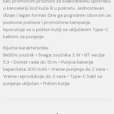
kao promotivni proizvod za svakodnevnu upotrebu
u kancelariji, kod kuće ili u pokretu. Jednostavan
dizajn i lagan format čine ga pogodnim izborom za
poslovne poklone i promotivne kampanje.
Isporučuje se u poklon kutiji sa uključenim Type-C
kablom za punjenje.
Ključne karakteristike:
Bežični zvučnik • Snaga zvučnika 3 W • BT verzija
5.3 • Domet rada do 10 m • Punjiva baterija
kapaciteta 300 mAh • Vreme punjenja do 2 sata •
Vreme reprodukcije do 3 sata • Type-C kabl za
punjenje uključen • Poklon kutija