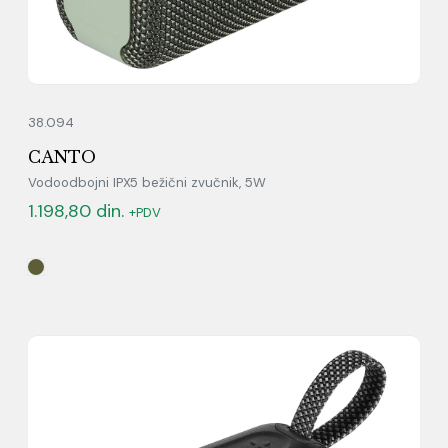
38.094
CANTO
Vodoodbojni IPX5 bežični zvučnik, 5W
1.198,80
din.
+PDV