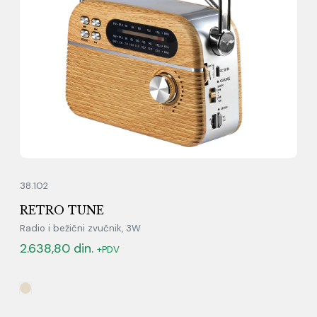
38.102
RETRO TUNE
Radio i bežični zvučnik, 3W
2.638,80
din.
+PDV