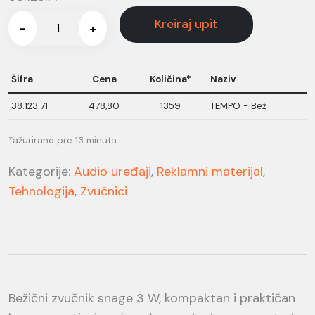
Kreiraj upit
-
+
Šifra
Cena
Količina*
Naziv
38.123.71
478,80
1359
TEMPO - Bež
*ažurirano pre 13 minuta
Kategorije:
Audio uređaji
,
Reklamni materijal
,
Tehnologija
,
Zvučnici
Bežični zvučnik snage 3 W, kompaktan i praktičan