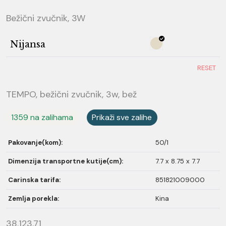
Bežični zvučnik, 3W
Nijansa
RESET
TEMPO, bežični zvučnik, 3w, bež
1359 na zalihama
Prikaži sve zalihe
Pakovanje(kom):
50/1
Dimenzija transportne kutije(cm):
7.7 x 8.75 x 7.7
Carinska tarifa:
851821009000
Zemlja porekla:
Kina
38.123.71