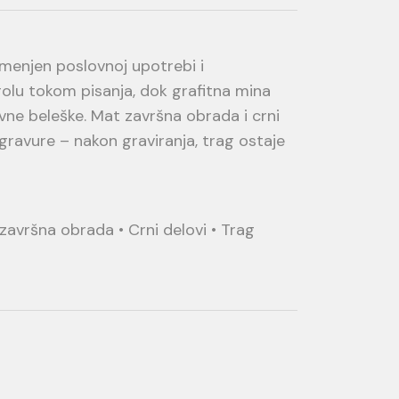
menjen poslovnoj upotrebi i
trolu tokom pisanja, dok grafitna mina
vne beleške. Mat završna obrada i crni
gravure – nakon graviranja, trag ostaje
završna obrada • Crni delovi • Trag