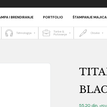
AMPA I BRENDIRANJE
PORTFOLIO
ŠTAMPANJE MAJICA
Torbe &
Tehnologija
Olovke
Putovanje
TITA
BLA
55,20
din.
+PDV