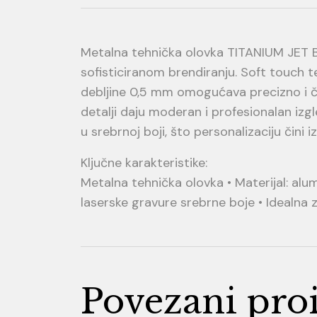
Metalna tehnička olovka TITANIUM JET 
sofisticiranom brendiranju. Soft touch t
debljine 0,5 mm omogućava precizno i čis
detalji daju moderan i profesionalan izg
u srebrnoj boji, što personalizaciju čini 
Ključne karakteristike:
Metalna tehnička olovka • Materijal: alu
laserske gravure srebrne boje • Idealna
Povezani pro