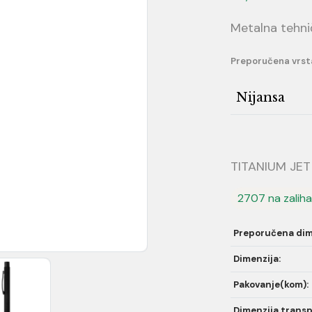
Metalna tehni
Preporučena vrst
Nijansa
TITANIUM JET 
2707 na zalih
Preporučena dim
Dimenzija:
Pakovanje(kom):
Dimenzija transp