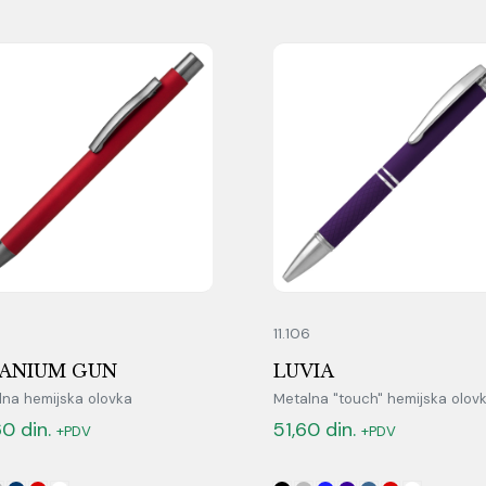
4
11.106
TANIUM GUN
LUVIA
lna hemijska olovka
Metalna "touch" hemijska olov
60
din.
51,60
din.
+PDV
+PDV