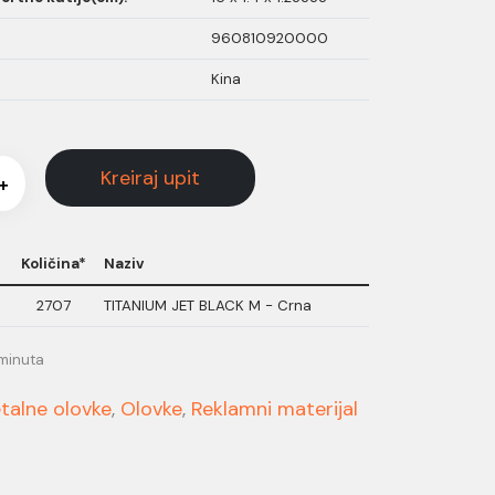
960810920000
Kina
Kreiraj upit
+
Količina*
Naziv
2707
TITANIUM JET BLACK M - Crna
 minuta
talne olovke
,
Olovke
,
Reklamni materijal