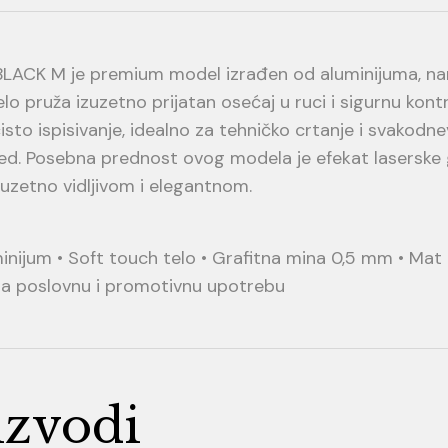
BLACK M je premium model izrađen od aluminijuma, na
elo pruža izuzetno prijatan osećaj u ruci i sigurnu kon
to ispisivanje, idealno za tehničko crtanje i svakodne
led. Posebna prednost ovog modela je efekat laserske 
izuzetno vidljivom i elegantnom.
minijum • Soft touch telo • Grafitna mina 0,5 mm • Mat 
 za poslovnu i promotivnu upotrebu
izvodi