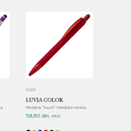
11.107
LUVIA COLOR
ka
Metalna "touch" hemijska olovka
58,80
din.
+PDV