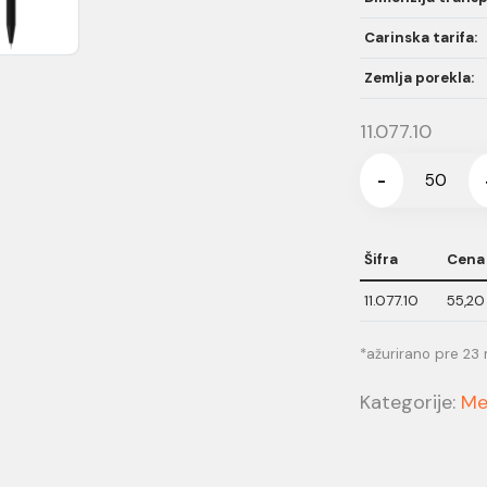
Carinska tarifa:
Zemlja porekla:
11.077.10
-
Šifra
Cena
11.077.10
55,20
*ažurirano pre 23
Kategorije:
Me