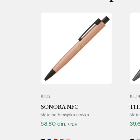
11.102
11.10
SONORA NFC
TI
Metalna hemijska olovka
Meta
58,80
din.
39,
+PDV