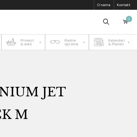
O nama
Kontakt
0
Privesci
Radna
Kalendari
& alati
oprema
& Planeri
NIUM JET
CK M