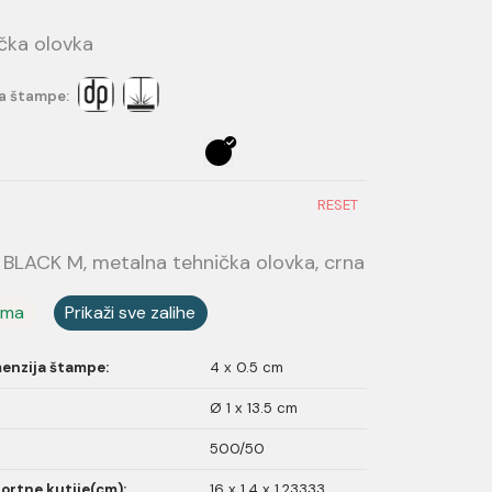
čka olovka
a štampe:
RESET
BLACK M, metalna tehnička olovka, crna
ama
Prikaži sve zalihe
enzija štampe:
4 x 0.5 cm
Ø 1 x 13.5 cm
500/50
ortne kutije(cm):
16 x 1.4 x 1.23333