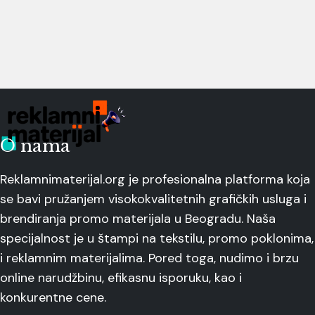
O nama
Reklamnimaterijal.org je profesionalna platforma koja
se bavi pružanjem visokokvalitetnih grafičkih usluga i
brendiranja promo materijala u Beogradu. Naša
specijalnost je u štampi na tekstilu, promo poklonima,
i reklamnim materijalima. Pored toga, nudimo i brzu
online narudžbinu, efikasnu isporuku, kao i
konkurentne cene.