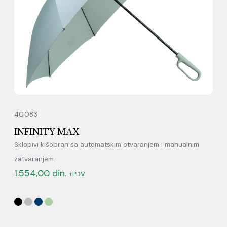
40.083
INFINITY MAX
Sklopivi kišobran sa automatskim otvaranjem i manualnim
zatvaranjem
1.554,00
din.
+PDV