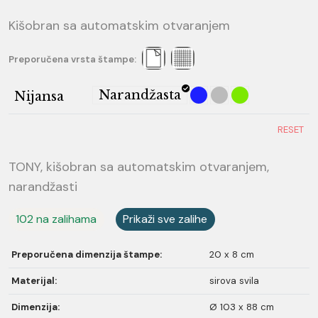
Kišobran sa automatskim otvaranjem
Preporučena vrsta štampe:
Narandžasta
Nijansa
RESET
TONY, kišobran sa automatskim otvaranjem,
narandžasti
102 na zalihama
Prikaži sve zalihe
Preporučena dimenzija štampe:
20 x 8 cm
Materijal:
sirova svila
Dimenzija:
Ø 103 x 88 cm