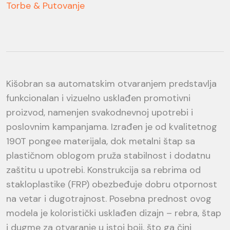
Torbe & Putovanje
Kišobran sa automatskim otvaranjem predstavlja
funkcionalan i vizuelno usklađen promotivni
proizvod, namenjen svakodnevnoj upotrebi i
poslovnim kampanjama. Izrađen je od kvalitetnog
190T pongee materijala, dok metalni štap sa
plastičnom oblogom pruža stabilnost i dodatnu
zaštitu u upotrebi. Konstrukcija sa rebrima od
stakloplastike (FRP) obezbeđuje dobru otpornost
na vetar i dugotrajnost. Posebna prednost ovog
modela je koloristički usklađen dizajn – rebra, štap
i dugme za otvaranje u istoj boji, što ga čini