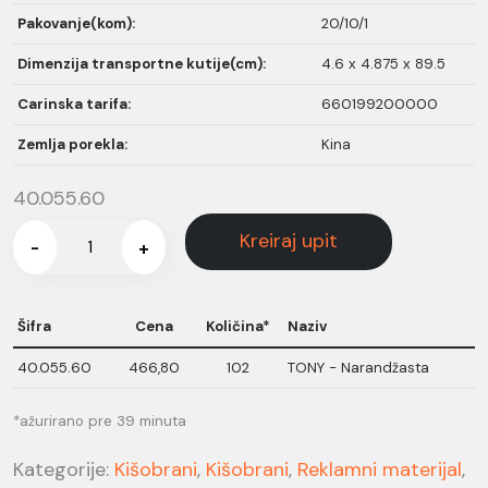
Pakovanje(kom):
20/10/1
Dimenzija transportne kutije(cm):
4.6 x 4.875 x 89.5
Carinska tarifa:
660199200000
Zemlja porekla:
Kina
40.055.60
Kreiraj upit
-
+
Šifra
Cena
Količina*
Naziv
40.055.60
466,80
102
TONY - Narandžasta
*ažurirano pre 39 minuta
Kategorije:
Kišobrani
,
Kišobrani
,
Reklamni materijal
,