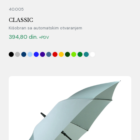
40.005
CLASSIC
Kišobran sa automatskim otvaranjem
394,80
din.
+PDV