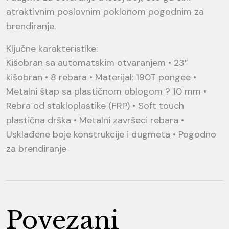
atraktivnim poslovnim poklonom pogodnim za
brendiranje.
Ključne karakteristike:
Kišobran sa automatskim otvaranjem • 23″
kišobran • 8 rebara • Materijal: 190T pongee •
Metalni štap sa plastičnom oblogom ? 10 mm •
Rebra od stakloplastike (FRP) • Soft touch
plastična drška • Metalni završeci rebara •
Usklađene boje konstrukcije i dugmeta • Pogodno
za brendiranje
Povezani