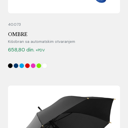
40.073
OMBRE
Kišobran sa automatskim otvaranjem
658,80
din.
+PDV