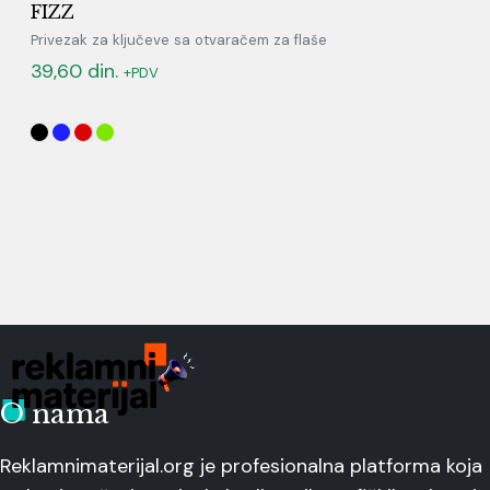
FIZZ
Privezak za ključeve sa otvaračem za flaše
39,60
din.
+PDV
O nama
Reklamnimaterijal.org je profesionalna platforma koja