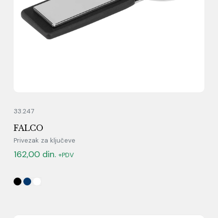
33.247
FALCO
Privezak za ključeve
162,00
din.
+PDV