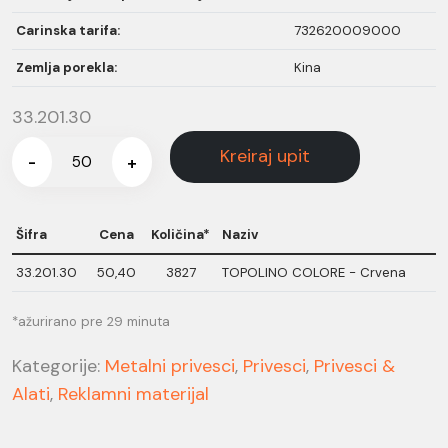
Carinska tarifa:
732620009000
Zemlja porekla:
Kina
33.201.30
Kreiraj upit
-
+
Šifra
Cena
Količina*
Naziv
33.201.30
50,40
3827
TOPOLINO COLORE - Crvena
*ažurirano pre 29 minuta
Kategorije:
Metalni privesci
,
Privesci
,
Privesci &
Alati
,
Reklamni materijal