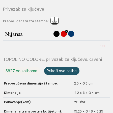
Privezak za ključeve
Preporučena vrsta štampe:
Nijansa
RESET
TOPOLINO COLORE, privezak za ključeve, crveni
3827 na zalihama
Prikaži sve zalihe
Preporučena dimenzija štampe:
2.5 x 0.8 cm
Dimenzija:
4.2 x 3 x 0.4 cm
Pakovanje(kom):
200/50
Dimenzija transportne kutije(cm):
15.25 x 0.48 x 8.25