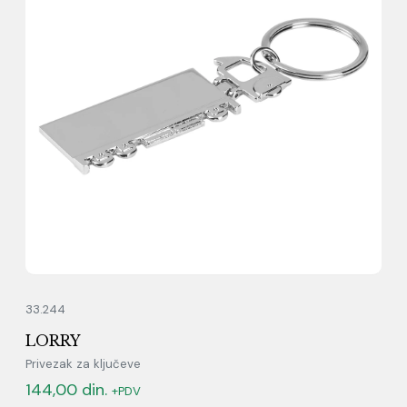
33.244
LORRY
Privezak za ključeve
144,00
din.
+PDV