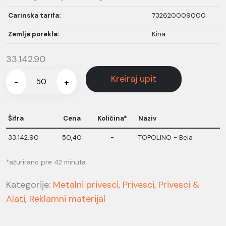
Carinska tarifa:
732620009000
Zemlja porekla:
Kina
33.142.90
Kreiraj upit
-
+
Šifra
Cena
Količina*
Naziv
33.142.90
50,40
-
TOPOLINO - Bela
*ažurirano pre 42 minuta
Kategorije:
Metalni privesci
,
Privesci
,
Privesci &
Alati
,
Reklamni materijal