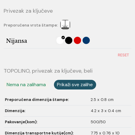
Privezak za ključeve
Preporučena vrsta štampe:
Nijansa
RESET
TOPOLINO, privezak za ključeve, beli
Nema na zalihama
Prikaži sve zalihe
Preporučena dimenzija štampe:
2.5 x 0.8 cm
Dimenzija:
4.2 x 3 x 0.4 cm
Pakovanje(kom):
500/50
Dimenzija transportne kutije(cm):
7.75 x 0.76 x 10