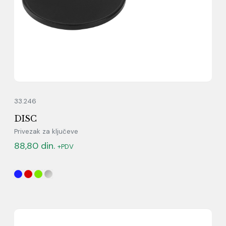
33.246
DISC
Privezak za ključeve
88,80
din.
+PDV