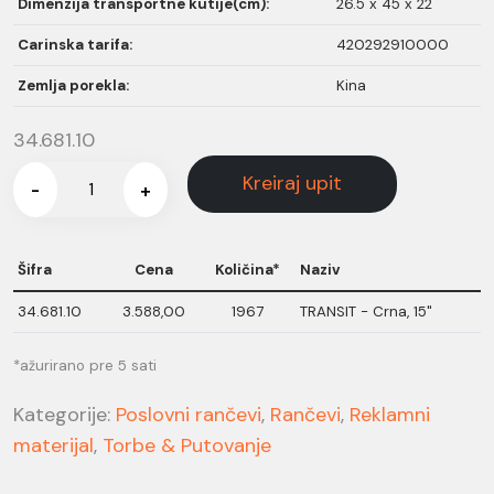
Dimenzija transportne kutije(cm):
26.5 x 45 x 22
Carinska tarifa:
420292910000
Zemlja porekla:
Kina
34.681.10
Kreiraj upit
-
+
Šifra
Cena
Količina*
Naziv
34.681.10
3.588,00
1967
TRANSIT - Crna, 15"
*ažurirano pre 5 sati
Kategorije:
Poslovni rančevi
,
Rančevi
,
Reklamni
materijal
,
Torbe & Putovanje