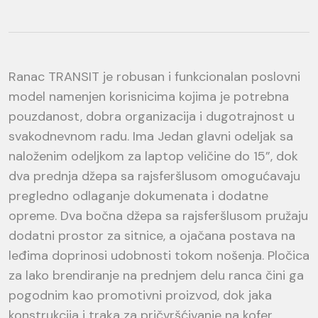
Ranac TRANSIT je robusan i funkcionalan poslovni
model namenjen korisnicima kojima je potrebna
pouzdanost, dobra organizacija i dugotrajnost u
svakodnevnom radu. Ima Jedan glavni odeljak sa
naloženim odeljkom za laptop veličine do 15”, dok
dva prednja džepa sa rajsferšlusom omogućavaju
pregledno odlaganje dokumenata i dodatne
opreme. Dva bočna džepa sa rajsferšlusom pružaju
dodatni prostor za sitnice, a ojačana postava na
leđima doprinosi udobnosti tokom nošenja. Pločica
za lako brendiranje na prednjem delu ranca čini ga
pogodnim kao promotivni proizvod, dok jaka
konstrukcija i traka za pričvršćivanje na kofer