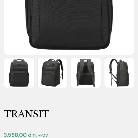
TRANSIT
3.588,00
din.
+PDV