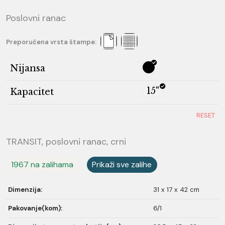
Poslovni ranac
Preporučena vrsta štampe:
Nijansa
15"
Kapacitet
RESET
TRANSIT, poslovni ranac, crni
1967 na zalihama
Prikaži sve zalihe
Dimenzija:
31 x 17 x 42 cm
Pakovanje(kom):
6/1