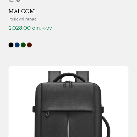
34.718
MALCOM
Poslovni ranac
2.028,00
din.
+PDV