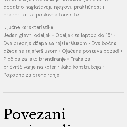
dodatno naglašavaju njegovu praktičnost i
preporuku za poslovne korisnike.
Ključne karakteristike:
Jedan glavni odeljak • Odeljak za laptop do 15” •
Dva prednja džepa sa rajsferšlusom • Dva bočna
džepa sa rajsferšlusom • Ojačana postava pozadi •
Pločica za lako brendiranje • Traka za
pričvršćivanje na kofer • Jaka konstrukcija •
Pogodno za brendiranje
Povezani