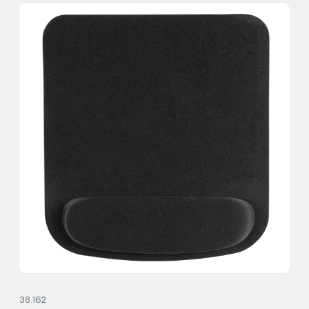
38.162