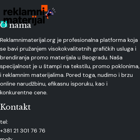
O nama
Reklamnimaterijal.org je profesionalna platforma koja
se bavi pružanjem visokokvalitetnih grafičkih usluga i
brendiranja promo materijala u Beogradu. Naša
specijalnost je u štampi na tekstilu, promo poklonima,
i reklamnim materijalima. Pored toga, nudimo i brzu
online narudžbinu, efikasnu isporuku, kao i
konkurentne cene.
Kontakt
tel:
+381 21 301 76 76
mob: