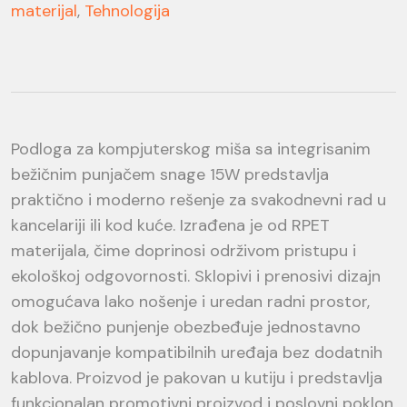
materijal
,
Tehnologija
Podloga za kompjuterskog miša sa integrisanim
bežičnim punjačem snage 15W predstavlja
praktično i moderno rešenje za svakodnevni rad u
kancelariji ili kod kuće. Izrađena je od RPET
materijala, čime doprinosi održivom pristupu i
ekološkoj odgovornosti. Sklopivi i prenosivi dizajn
omogućava lako nošenje i uredan radni prostor,
dok bežično punjenje obezbeđuje jednostavno
dopunjavanje kompatibilnih uređaja bez dodatnih
kablova. Proizvod je pakovan u kutiju i predstavlja
funkcionalan promotivni proizvod i poslovni poklon