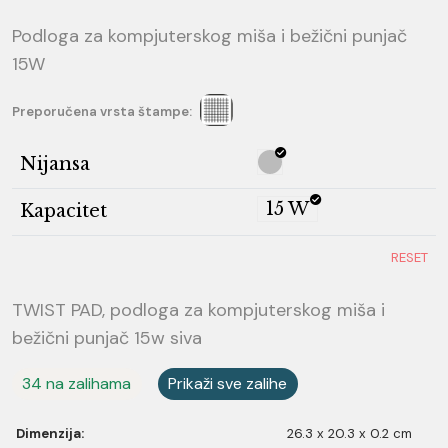
Podloga za kompjuterskog miša i bežični punjač
15W
Preporučena vrsta štampe:
Nijansa
15 W
Kapacitet
RESET
TWIST PAD, podloga za kompjuterskog miša i
bežični punjač 15w siva
34 na zalihama
Prikaži sve zalihe
Dimenzija:
26.3 x 20.3 x 0.2 cm