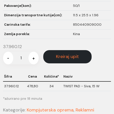
Pakovanje(kom):
50/1
Dimenzija transportne kutije(cm):
11.5 x 25.5 x 1.96
Carinska tarifa:
850440909000
Zemlja porekla:
Kina
37.960.12
Kreiraj upit
-
+
Šifra
Cena
Količina*
Naziv
37.960.12
478,80
34
TWIST PAD - Siva, 15 W
*ažurirano pre 18 minuta
Kategorije:
Kompjuterska oprema
,
Reklamni