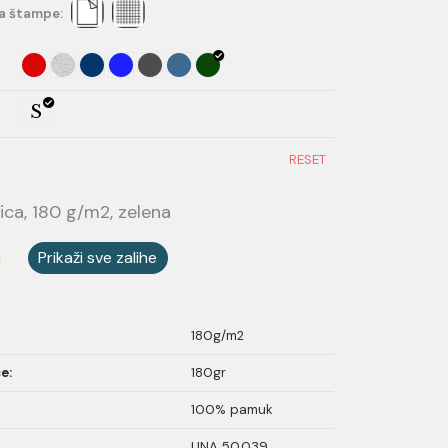
a štampe:
S
RESET
ica, 180 g/m2, zelena
a
Prikaži sve zalihe
180g/m2
e:
180gr
100% pamuk
UNA 50.039