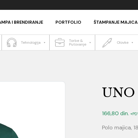
AMPA I BRENDIRANJE
PORTFOLIO
ŠTAMPANJE MAJICA
Torbe &
Tehnologija
Olovke
Putovanje
UNO
166,80
din.
+PD
Polo majica, 