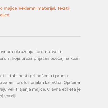
lo majice
,
Reklamni materijal
,
Tekstil
,
ajice
lovnom okruženju i promotivnim
om, koja pruža prijatan osećaj na koži i
 i stabilnosti pri nošenju i pranju.
rzalan i profesionalan karakter. Ojačana
u vek trajanja majice. Glavna etiketa je
 verziji.