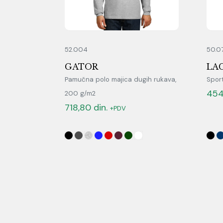
52.004
50.0
GATOR
LA
Pamučna polo majica dugih rukava,
Sport
454
200 g/m2
718,80
din.
+PDV