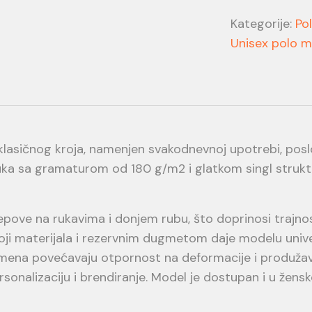
Kategorije:
Po
Unisex polo m
klasičnog kroja, namenjen svakodnevnoj upotrebi, pos
a sa gramaturom od 180 g/m2 i glatkom singl struktur
epove na rukavima i donjem rubu, što doprinosi trajnosti
oji materijala i rezervnim dugmetom daje modelu unive
amena povećavaju otpornost na deformacije i produžavaj
rsonalizaciju i brendiranje. Model je dostupan i u ženskoj