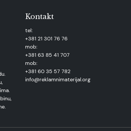
Kontakt
tel:
+381 21 301 76 76
mob:
+381 63 85 41 707
mob:
+381 60 35 57 782
du.
info@reklamnimaterijal.org
u,
ima.
binu,
ne.