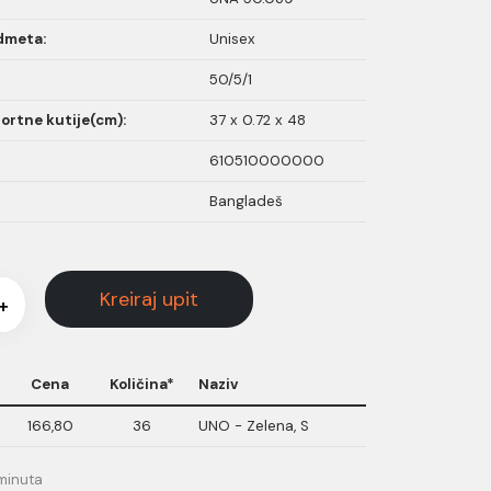
dmeta:
Unisex
50/5/1
ortne kutije(cm):
37 x 0.72 x 48
610510000000
Bangladeš
Kreiraj upit
+
Cena
Količina*
Naziv
166,80
36
UNO - Zelena, S
minuta