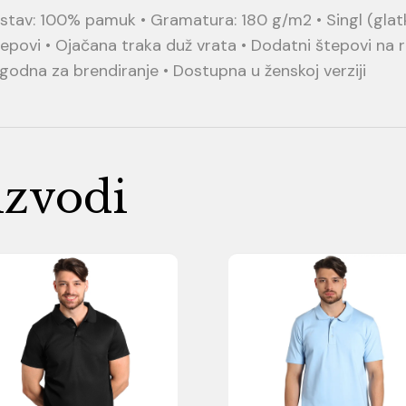
sastav: 100% pamuk • Gramatura: 180 g/m2 • Singl (glatk
 štepovi • Ojačana traka duž vrata • Dodatni štepovi na
godna za brendiranje • Dostupna u ženskoj verziji
izvodi