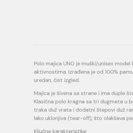
Polo majica UNO je muški/unisex model 
aktivnostima. Izrađena je od 100% pamuk
uredan, čist izgled.
Majica je šivena sa strane i ima duple št
Klasična polo kragna sa tri dugmeta u b
traka duž vrata i dodatni štepovi duž r
lako uklonjiva (tear-off), što olakšava pe
Ključne karakteristike: