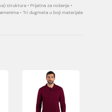
a) struktura • Prijatna za nošenje •
 ramenima • Tri dugmeta u boji materijala