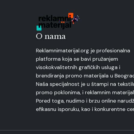
O nama
Reklamnimaterijal.org je profesionalna
platforma koja se bavi pružanjem
visokokvalitetnih grafičkih usluga i
brendiranja promo materijala u Beogra
Naša specijalnost je u štampi na tekstil
promo poklonima, i reklamnim materijal
Pored toga, nudimo i brzu online narudž
efikasnu isporuku, kao i konkurentne ce