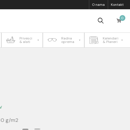
O nama
Kontakt
0
Privesci
Radna
Kalendari
& alati
oprema
& Planeri
V
180 g/m2