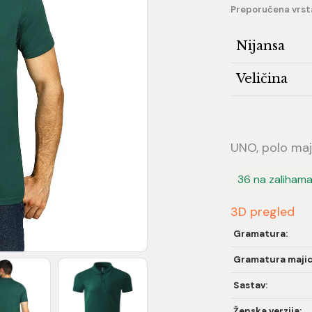
Preporučena vrst
Nijansa
Veličina
UNO, polo maj
36 na zaliham
3D pregled
Gramatura:
Gramatura majic
Sastav:
Ženska verzija: