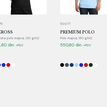
75
50.077
CROSS
PREMIUM POLO
ska polo majica, 130 g/m2
Polo majica, 180 g/m2
,80
din.
550,80
din.
+PDV
+PDV