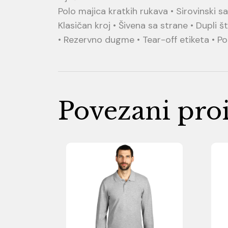
Polo majica kratkih rukava • Sirovinski 
Klasičan kroj • Šivena sa strane • Dupli
• Rezervno dugme • Tear-off etiketa • Po
Povezani pro