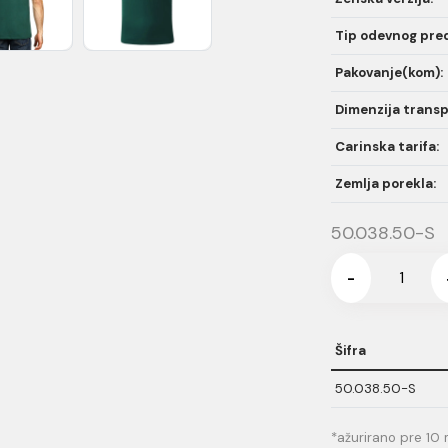
Tip odevnog pre
Pakovanje(kom):
Dimenzija transp
Carinska tarifa:
Zemlja porekla:
50.038.50-S
-
Šifra
50.038.50-S
*ažurirano pre 10 