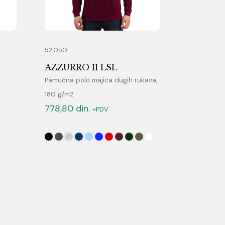
52.050
AZZURRO II LSL
Pamučna polo majica dugih rukava,
180 g/m2
778,80
din.
+PDV