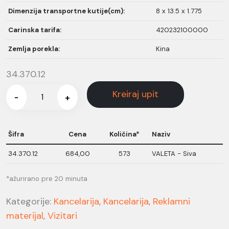
Dimenzija transportne kutije(cm):
8 x 13.5 x 1.775
Carinska tarifa:
420232100000
Zemlja porekla:
Kina
34.370.12
Kreiraj upit
-
+
Šifra
Cena
Količina*
Naziv
34.370.12
684,00
573
VALETA - Siva
*ažurirano pre 20 minuta
Kategorije:
Kancelarija
,
Kancelarija
,
Reklamni
materijal
,
Vizitari