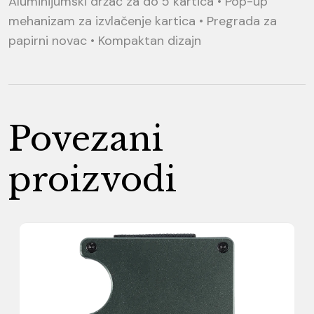
Aluminijumski držač za do 5 kartica • Pop-up
mehanizam za izvlačenje kartica • Pregrada za
papirni novac • Kompaktan dizajn
Povezani
proizvodi