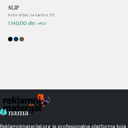
SLIP
Kožni držač za kartice, 8/1
1.140,00
din.
+PDV
O nama
Reklamnimaterijal.org je profesionalna platforma koja