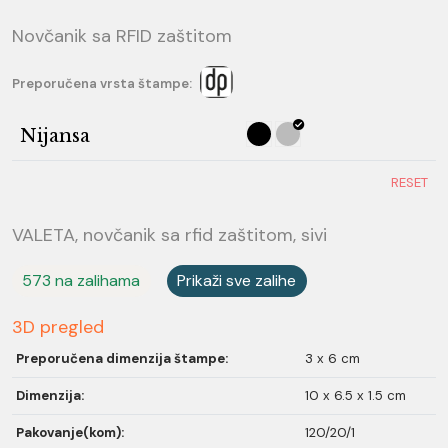
Novčanik sa RFID zaštitom
Preporučena vrsta štampe:
Nijansa
RESET
VALETA, novčanik sa rfid zaštitom, sivi
573 na zalihama
Prikaži sve zalihe
3D pregled
Preporučena dimenzija štampe:
3 x 6 cm
Dimenzija:
10 x 6.5 x 1.5 cm
Pakovanje(kom):
120/20/1