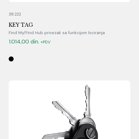
38.222
KEY TAG
Find My/Find Hub privezak sa funkcijom lociranja
1.014,00
din.
+PDV