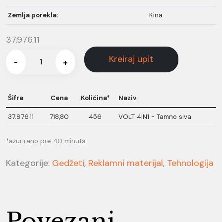
Zemlja porekla:
Kina
37.976.11
Kreiraj upit
-
+
Šifra
Cena
Količina*
Naziv
37.976.11
718,80
456
VOLT 4IN1 - Tamno siva
*ažurirano pre 40 minuta
Kategorije:
Gedžeti
,
Reklamni materijal
,
Tehnologija
Povezani