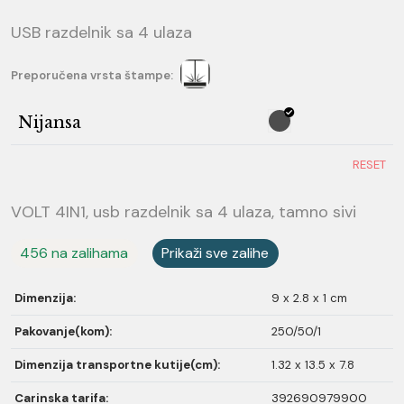
USB razdelnik sa 4 ulaza
Preporučena vrsta štampe:
Nijansa
RESET
VOLT 4IN1, usb razdelnik sa 4 ulaza, tamno sivi
456 na zalihama
Prikaži sve zalihe
Dimenzija:
9 x 2.8 x 1 cm
Pakovanje(kom):
250/50/1
Dimenzija transportne kutije(cm):
1.32 x 13.5 x 7.8
Carinska tarifa:
392690979900