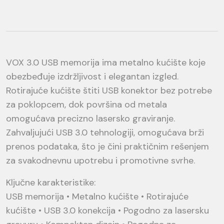
VOX 3.0 USB memorija ima metalno kućište koje
obezbeđuje izdržljivost i elegantan izgled.
Rotirajuće kućište štiti USB konektor bez potrebe
za poklopcem, dok površina od metala
omogućava precizno lasersko graviranje.
Zahvaljujući USB 3.0 tehnologiji, omogućava brži
prenos podataka, što je čini praktičnim rešenjem
za svakodnevnu upotrebu i promotivne svrhe.
Ključne karakteristike:
USB memorija • Metalno kućište • Rotirajuće
kućište • USB 3.0 konekcija • Pogodno za lasersku