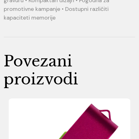
gravuru • Kompaktan dizajn • Pogodna za
promotivne kampanje • Dostupni različiti
kapaciteti memorije
Povezani
proizvodi