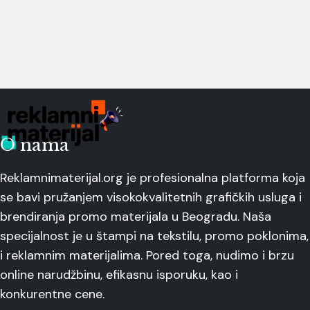
O nama
Reklamnimaterijal.org je profesionalna platforma koja
se bavi pružanjem visokokvalitetnih grafičkih usluga i
brendiranja promo materijala u Beogradu. Naša
specijalnost je u štampi na tekstilu, promo poklonima,
i reklamnim materijalima. Pored toga, nudimo i brzu
online narudžbinu, efikasnu isporuku, kao i
konkurentne cene.