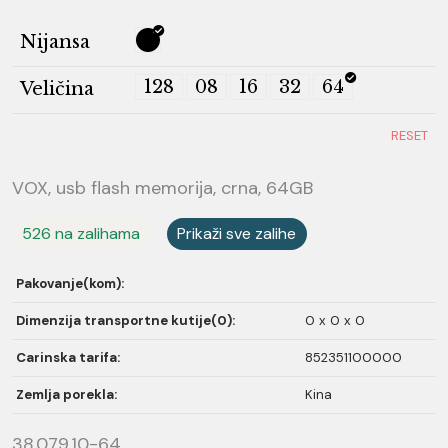
Nijansa
128
08
16
32
64
Veličina
RESET
VOX, usb flash memorija, crna, 64GB
526 na zalihama
Prikaži sve zalihe
Pakovanje(kom):
Dimenzija transportne kutije(0):
0 x 0 x 0
Carinska tarifa:
852351100000
Zemlja porekla:
Kina
38.079.10-64