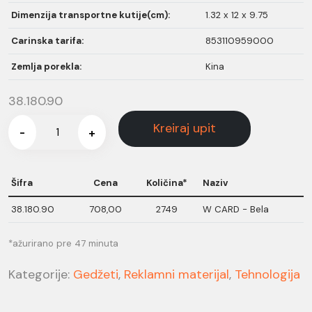
Dimenzija transportne kutije(cm):
1.32 x 12 x 9.75
Carinska tarifa:
853110959000
Zemlja porekla:
Kina
38.180.90
Kreiraj upit
-
+
Šifra
Cena
Količina*
Naziv
38.180.90
708,00
2749
W CARD - Bela
*ažurirano pre 47 minuta
Kategorije:
Gedžeti
,
Reklamni materijal
,
Tehnologija