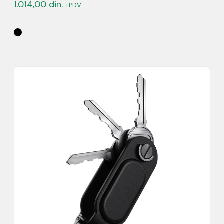
1.014,00
din.
+PDV