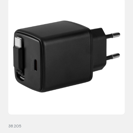
38.205