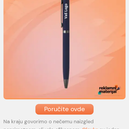
Poručite ovde
Na kraju govorimo o nečemu naizgled