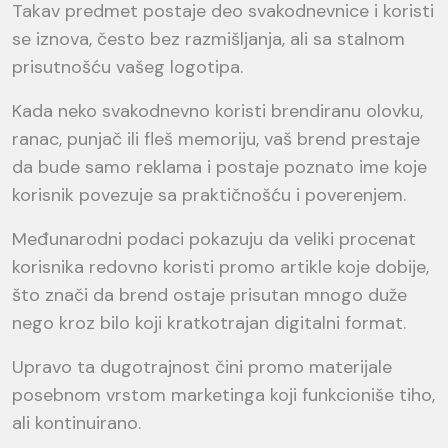
Takav predmet postaje deo svakodnevnice i koristi
se iznova, često bez razmišljanja, ali sa stalnom
prisutnošću vašeg logotipa.
Kada neko svakodnevno koristi brendiranu olovku,
ranac, punjač ili fleš memoriju, vaš brend prestaje
da bude samo reklama i postaje poznato ime koje
korisnik povezuje sa praktičnošću i poverenjem.
Međunarodni podaci pokazuju da veliki procenat
korisnika redovno koristi promo artikle koje dobije,
što znači da brend ostaje prisutan mnogo duže
nego kroz bilo koji kratkotrajan digitalni format.
Upravo ta dugotrajnost čini promo materijale
posebnom vrstom marketinga koji funkcioniše tiho,
ali kontinuirano.