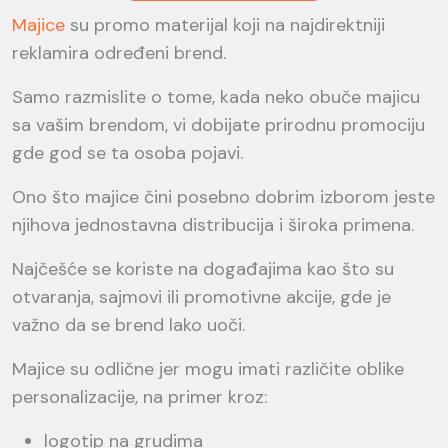
Majice
su promo materijal koji na najdirektniji
reklamira određeni brend.
Samo razmislite o tome, kada neko obuče majicu
sa vašim brendom, vi dobijate prirodnu promociju
gde god se ta osoba pojavi.
Ono što majice čini posebno dobrim izborom jeste
njihova jednostavna distribucija i široka primena.
Najčešće se koriste na događajima kao što su
otvaranja, sajmovi ili promotivne akcije, gde je
važno da se brend lako uoči.
Majice su odlične jer mogu imati različite oblike
personalizacije, na primer kroz:
logotip na grudima