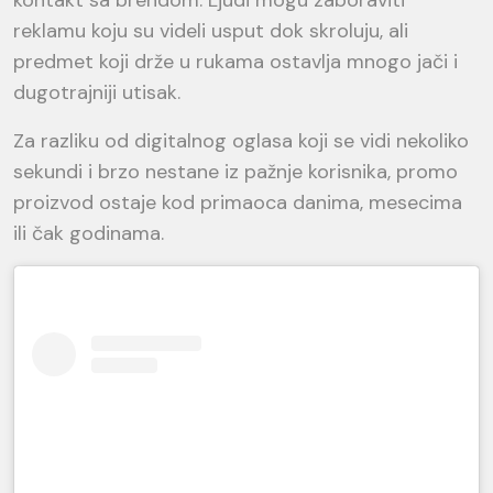
kontakt sa brendom. Ljudi mogu zaboraviti
reklamu koju su videli usput dok skroluju, ali
predmet koji drže u rukama ostavlja mnogo jači i
dugotrajniji utisak.
Za razliku od digitalnog oglasa koji se vidi nekoliko
sekundi i brzo nestane iz pažnje korisnika, promo
proizvod ostaje kod primaoca danima, mesecima
ili čak godinama.