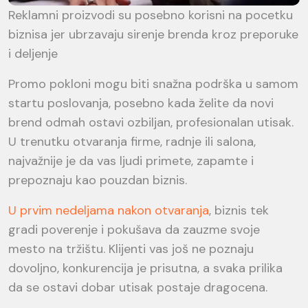
Reklamni proizvodi su posebno korisni na pocetku
biznisa jer ubrzavaju sirenje brenda kroz preporuke
i deljenje
Promo pokloni mogu biti snažna podrška u samom
startu poslovanja, posebno kada želite da novi
brend odmah ostavi ozbiljan, profesionalan utisak.
U trenutku otvaranja firme, radnje ili salona,
najvažnije je da vas ljudi primete, zapamte i
prepoznaju kao pouzdan biznis.
U prvim nedeljama nakon otvaranja
, biznis tek
gradi poverenje i pokušava da zauzme svoje
mesto na tržištu. Klijenti vas još ne poznaju
dovoljno, konkurencija je prisutna, a svaka prilika
da se ostavi dobar utisak postaje dragocena.