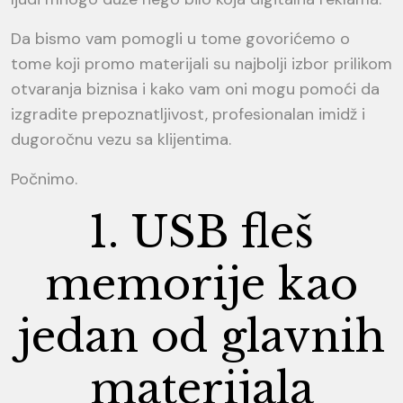
Da bismo vam pomogli u tome govorićemo o
tome koji promo materijali su najbolji izbor prilikom
otvaranja biznisa i kako vam oni mogu pomoći da
izgradite prepoznatljivost, profesionalan imidž i
dugoročnu vezu sa klijentima.
Počnimo.
1. USB fleš
memorije kao
jedan od glavnih
materijala