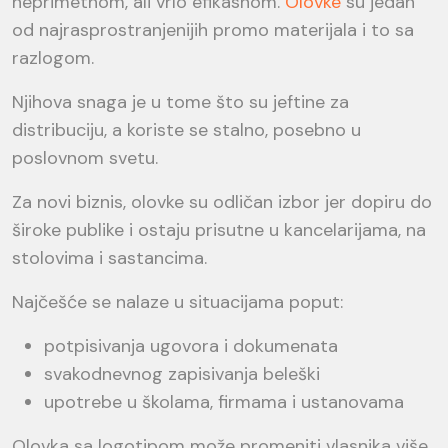
neprimetnom, ali vrlo efikasnom.
Olovke
su jedan
od najrasprostranjenijih promo materijala i to sa
razlogom.
Njihova snaga je u tome što su jeftine za
distribuciju, a koriste se stalno, posebno u
poslovnom svetu.
Za novi biznis, olovke su odličan izbor jer dopiru do
široke publike i ostaju prisutne u kancelarijama, na
stolovima i sastancima.
Najčešće se nalaze u situacijama poput:
potpisivanja ugovora i dokumenata
svakodnevnog zapisivanja beleški
upotrebe u školama, firmama i ustanovama
Olovka sa logotipom može promeniti vlasnika više