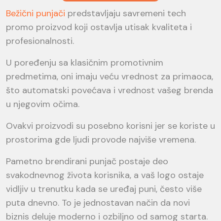
Bežični punjači
predstavljaju savremeni tech
promo proizvod koji ostavlja utisak kvaliteta i
profesionalnosti.
U poređenju sa klasičnim promotivnim
predmetima, oni imaju veću vrednost za primaoca,
što automatski povećava i vrednost vašeg brenda
u njegovim očima.
Ovakvi proizvodi su posebno korisni jer se koriste u
prostorima gde ljudi provode najviše vremena.
Pametno brendirani punjač postaje deo
svakodnevnog života korisnika, a vaš logo ostaje
vidljiv u trenutku kada se uređaj puni, često više
puta dnevno. To je jednostavan način da novi
biznis deluje moderno i ozbiljno od samog starta.