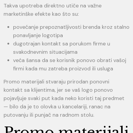
Takva upotreba direktno utiče na važne
marketinške efekte kao što su:
povećanje prepoznatljivosti brenda kroz stalno
ponavljanje logotipa
dugotrajan kontakt sa porukom firme u
svakodnevnim situacijama
veća šansa da se korisnik ponovo obrati vašoj
firmi kada mu zatreba proizvod ili usluga
Promo materijali stvaraju prirodan ponovni
kontakt sa klijentima, jer se vaš logo ponovo
pojavljuje svaki put kada neko koristi taj predmet
— bilo da je to olovka u kancelariji, ranac na
putovanju ili punjač na radnom stolu.
Promo materijali