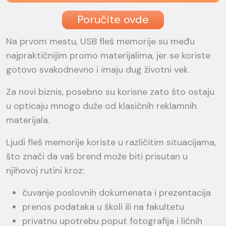
Poručite ovde
Na prvom mestu, USB fleš memorije su među
najpraktičnijim promo materijalima, jer se koriste
gotovo svakodnevno i imaju dug životni vek.
Za novi biznis, posebno su korisne zato što ostaju
u opticaju mnogo duže od klasičnih reklamnih
materijala.
Ljudi fleš memorije koriste u različitim situacijama,
što znači da vaš brend može biti prisutan u
njihovoj rutini kroz:
čuvanje poslovnih dokumenata i prezentacija
prenos podataka u školi ili na fakultetu
privatnu upotrebu poput fotografija i ličnih