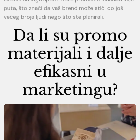
puta, što znači da vaš brend može stići do još
većeg broja ljudi nego što ste planirali.
Da li su promo
materijali i dalje
efikasni u
marketingu?