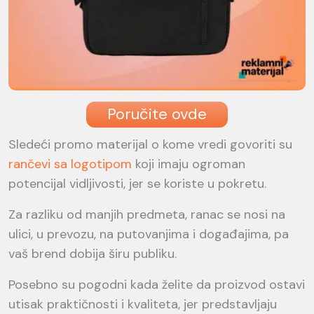
Poručite ovde
Sledeći promo materijal o kome vredi govoriti su
rančevi sa logotipom
koji imaju ogroman
potencijal vidljivosti, jer se koriste u pokretu.
Za razliku od manjih predmeta, ranac se nosi na
ulici, u prevozu, na putovanjima i događajima, pa
vaš brend dobija širu publiku.
Posebno su pogodni kada želite da proizvod ostavi
utisak praktičnosti i kvaliteta, jer predstavljaju