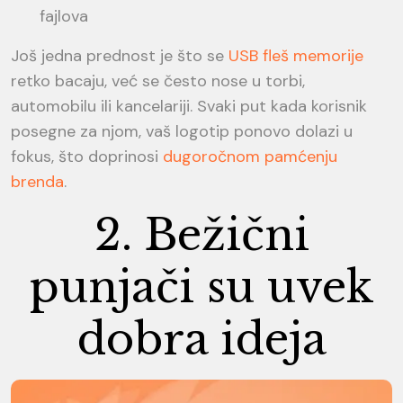
fajlova
Još jedna prednost je što se
USB fleš memorije
retko bacaju, već se često nose u torbi,
automobilu ili kancelariji. Svaki put kada korisnik
posegne za njom, vaš logotip ponovo dolazi u
fokus, što doprinosi
dugoročnom pamćenju
brenda
.
2. Bežični
punjači su uvek
dobra ideja