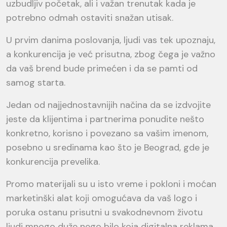
uzbudljiv početak, ali i važan trenutak kada je
potrebno odmah ostaviti snažan utisak.
U prvim danima poslovanja, ljudi vas tek upoznaju,
a konkurencija je već prisutna, zbog čega je važno
da vaš brend bude primećen i da se pamti od
samog starta.
Jedan od najjednostavnijih načina da se izdvojite
jeste da klijentima i partnerima ponudite nešto
konkretno, korisno i povezano sa vašim imenom,
posebno u sredinama kao što je Beograd, gde je
konkurencija prevelika.
Promo materijali su u isto vreme i pokloni i moćan
marketinški alat koji omogućava da vaš logo i
poruka ostanu prisutni u svakodnevnom životu
ljudi mnogo duže nego bilo koja digitalna reklama.