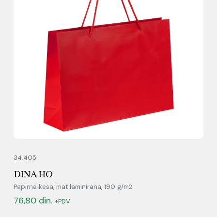
34.405
DINA HO
Papirna kesa, mat laminirana, 190 g/m2
76,80
din.
+PDV