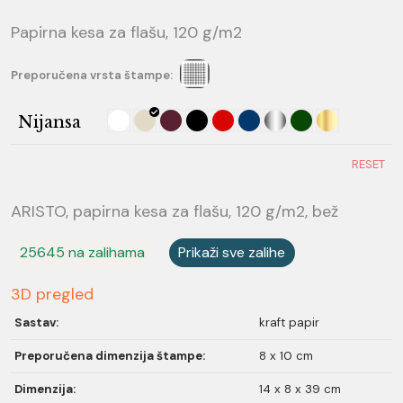
Papirna kesa za flašu, 120 g/m2
Preporučena vrsta štampe:
Nijansa
RESET
ARISTO, papirna kesa za flašu, 120 g/m2, bež
25645 na zalihama
Prikaži sve zalihe
3D pregled
Sastav:
kraft papir
Preporučena dimenzija štampe:
8 x 10 cm
Dimenzija:
14 x 8 x 39 cm