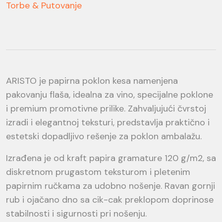
Torbe & Putovanje
ARISTO je papirna poklon kesa namenjena
pakovanju flaša, idealna za vino, specijalne poklone
i premium promotivne prilike. Zahvaljujući čvrstoj
izradi i elegantnoj teksturi, predstavlja praktično i
estetski dopadljivo rešenje za poklon ambalažu.
Izrađena je od kraft papira gramature 120 g/m2, sa
diskretnom prugastom teksturom i pletenim
papirnim ručkama za udobno nošenje. Ravan gornji
rub i ojačano dno sa cik-cak preklopom doprinose
stabilnosti i sigurnosti pri nošenju.