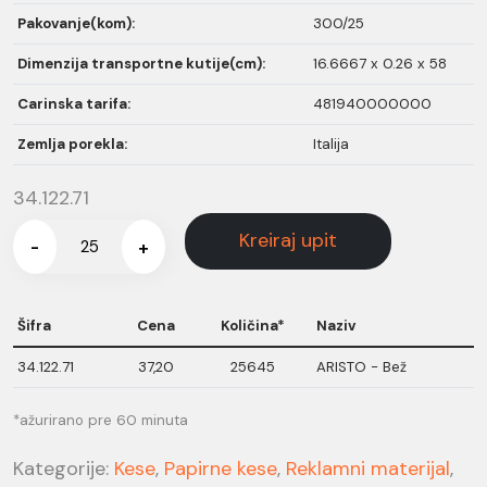
Pakovanje(kom):
300/25
Dimenzija transportne kutije(cm):
16.6667 x 0.26 x 58
Carinska tarifa:
481940000000
Zemlja porekla:
Italija
34.122.71
Kreiraj upit
-
+
Šifra
Cena
Količina*
Naziv
34.122.71
37,20
25645
ARISTO - Bež
*ažurirano pre 60 minuta
Kategorije:
Kese
,
Papirne kese
,
Reklamni materijal
,