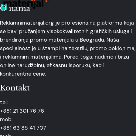
O nama
Reklamnimaterijal.org je profesionalna platforma koja
se bavi pružanjem visokokvalitetnih grafičkih usluga i
brendiranja promo materijala u Beogradu. Naša
specijalnost je u štampi na tekstilu, promo poklonima,
i reklamnim materijalima. Pored toga, nudimo i brzu
online narudžbinu, efikasnu isporuku, kao i
konkurentne cene.
Kontakt
tel:
+381 21 301 76 76
mob:
+381 63 85 41 707