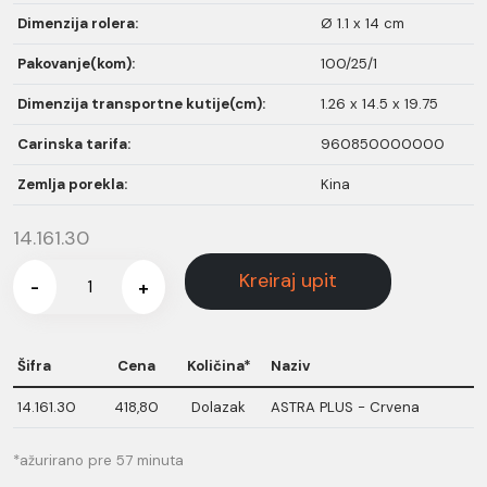
Dimenzija rolera:
Ø 1.1 x 14 cm
Pakovanje(kom):
100/25/1
Dimenzija transportne kutije(cm):
1.26 x 14.5 x 19.75
Carinska tarifa:
960850000000
Zemlja porekla:
Kina
14.161.30
Kreiraj upit
-
+
Šifra
Cena
Količina*
Naziv
14.161.30
418,80
Dolazak
ASTRA PLUS - Crvena
*ažurirano pre 57 minuta