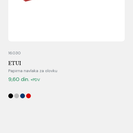
16.030
ETUI
Papirna navlaka za olovku
9,60
din.
+PDV