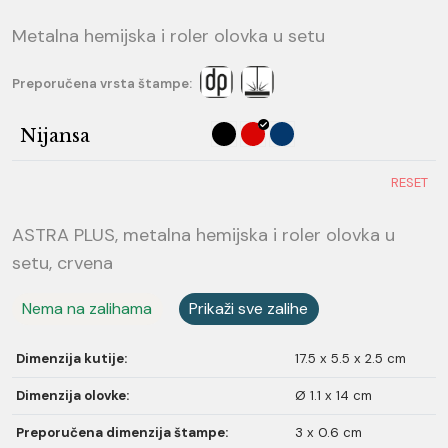
Metalna hemijska i roler olovka u setu
Preporučena vrsta štampe:
Nijansa
RESET
ASTRA PLUS, metalna hemijska i roler olovka u
setu, crvena
Nema na zalihama
Prikaži sve zalihe
Dimenzija kutije:
17.5 x 5.5 x 2.5 cm
Dimenzija olovke:
Ø 1.1 x 14 cm
Preporučena dimenzija štampe:
3 x 0.6 cm