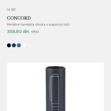
14.182
CONCORD
Metalna hemijska olovka u papirnoj tubi
358,80
din.
+PDV