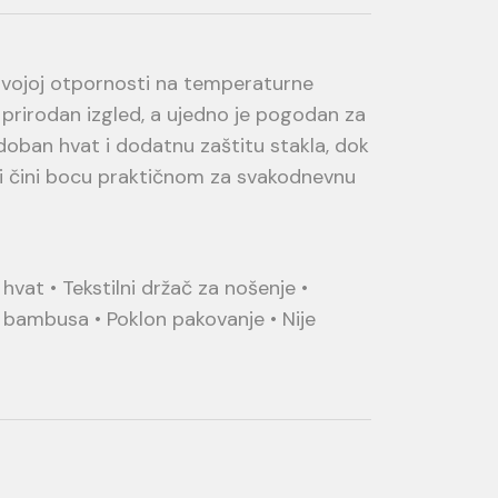
 svojoj otpornosti na temperaturne
 prirodan izgled, a ujedno je pogodan za
oban hvat i dodatnu zaštitu stakla, dok
 i čini bocu praktičnom za svakodnevnu
hvat • Tekstilni držač za nošenje •
bambusa • Poklon pakovanje • Nije