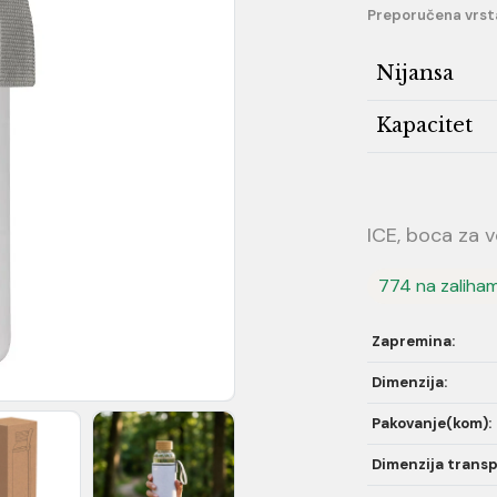
Preporučena vrst
Nijansa
Kapacitet
ICE, boca za 
774 na zaliha
Zapremina:
Dimenzija:
Pakovanje(kom):
Dimenzija transp