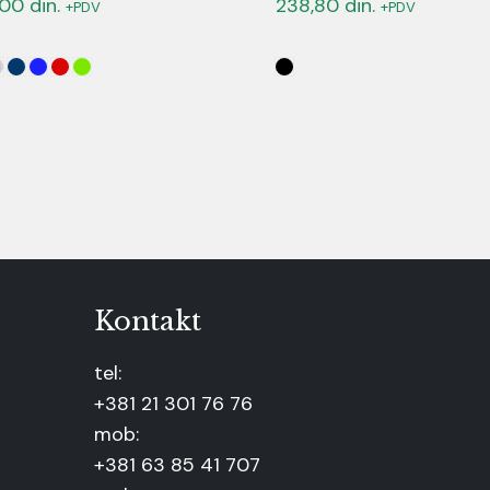
,00
din.
238,80
din.
+PDV
+PDV
Kontakt
tel:
+381 21 301 76 76
mob:
+381 63 85 41 707