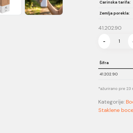
Carinska tarifa:
Zemlja porekla:
41.202.90
-
Šifra
41.202.90
*ažurirano pre 23
Kategorije:
Bo
Staklene boc