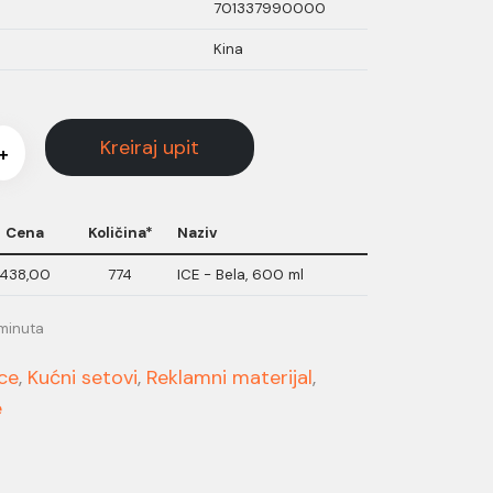
701337990000
Kina
Kreiraj upit
+
Cena
Količina*
Naziv
438,00
774
ICE - Bela, 600 ml
 minuta
ce
,
Kućni setovi
,
Reklamni materijal
,
e