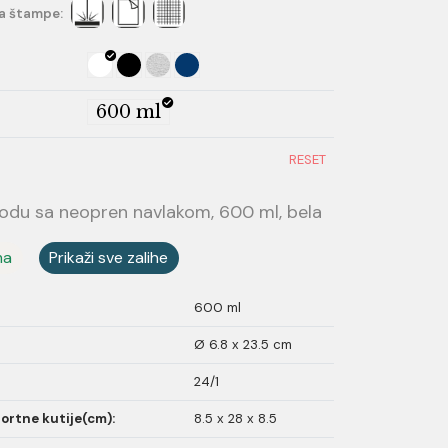
a štampe:
600 ml
RESET
vodu sa neopren navlakom, 600 ml, bela
ma
Prikaži sve zalihe
600 ml
Ø 6.8 x 23.5 cm
24/1
ortne kutije(cm):
8.5 x 28 x 8.5