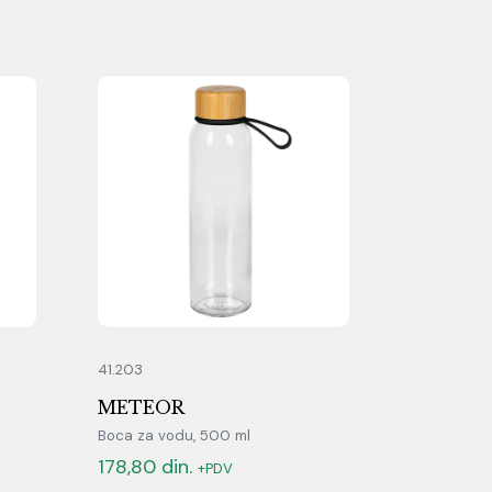
41.203
METEOR
Boca za vodu, 500 ml
178,80
din.
+PDV