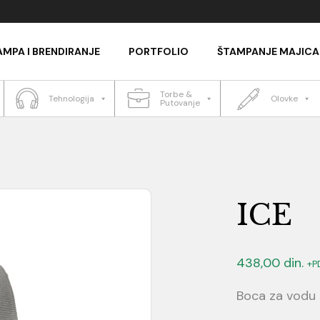
AMPA I BRENDIRANJE
PORTFOLIO
ŠTAMPANJE MAJICA
Torbe &
Tehnologija
Olovke
Putovanje
ICE
438,00
din.
+P
Boca za vodu 