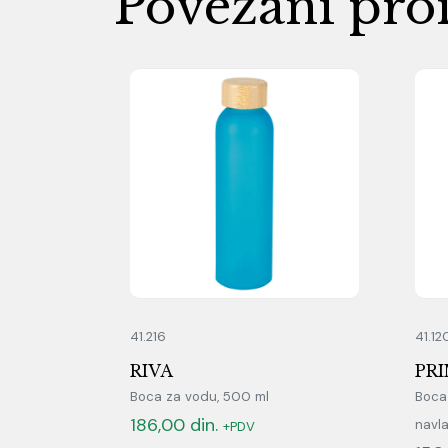
Povezani pro
41.216
41.12
RIVA
PR
Boca za vodu, 500 ml
Boca
186,00
din.
navl
+PDV