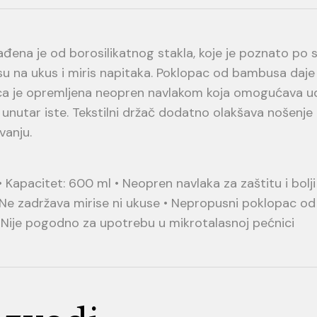
đena je od borosilikatnog stakla, koje je poznato po
su na ukus i miris napitaka. Poklopac od bambusa daje
ca je opremljena neopren navlakom koja omogućava ud
unutar iste. Tekstilni držač dodatno olakšava nošenje
vanju.
• Kapacitet: 600 ml • Neopren navlaka za zaštitu i bolji 
 zadržava mirise ni ukuse • Nepropusni poklopac od 
 Nije pogodno za upotrebu u mikrotalasnoj pećnici