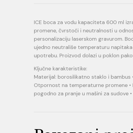
ICE boca za vodu kapaciteta 600 ml izra
promene, čvrstoći i neutralnosti u odno
personalizaciju laserskom gravurom. Bo
ujedno neutrališe temperaturu napitaka 
upotrebu. Proizvod dolazi u poklon pako
Ključne karakteristike:
Materijal: borosilikatno staklo i bambus 
Otpornost na temperaturne promene • Ne
pogodno za pranje u mašini za sudove •