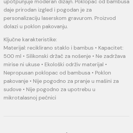
upotpunjuje moderan dizajn. Poklopac od bambusa
daje prirodan izgled i pogodan je za
personalizaciju laserskom gravurom. Proizvod
dolazi u poklon pakovanju.
Ključne karakteristike:
Materijal: reciklirano staklo i bambus • Kapacitet:
500 ml • Silikonski držač za nošenje • Ne zadržava
mirise ni ukuse • Ekološki održiv materijal •
Nepropusan poklopac od bambusa • Poklon
pakovanje • Nije pogodno za pranje u mašini za
sudove • Nije pogodno za upotrebu u
mikrotalasnoj pećnici