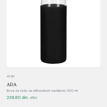
41.161
ADA
Boca za vodu sa silikonskom navlakom, 500 ml
238,80
din.
+PDV