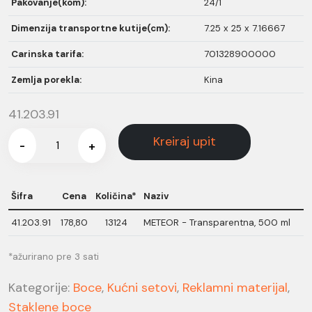
Pakovanje(kom):
24/1
Dimenzija transportne kutije(cm):
7.25 x 25 x 7.16667
Carinska tarifa:
701328900000
Zemlja porekla:
Kina
41.203.91
Kreiraj upit
-
+
Šifra
Cena
Količina*
Naziv
41.203.91
178,80
13124
METEOR - Transparentna, 500 ml
*ažurirano pre 3 sati
Kategorije:
Boce
,
Kućni setovi
,
Reklamni materijal
,
Staklene boce