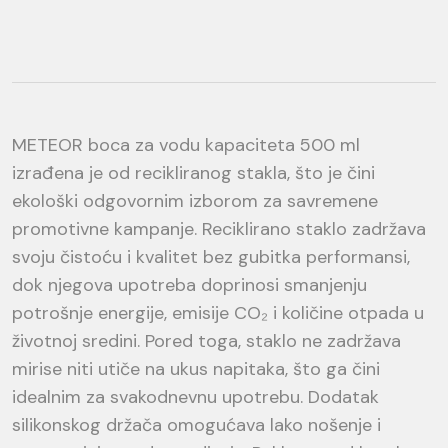
METEOR boca za vodu kapaciteta 500 ml
izrađena je od recikliranog stakla, što je čini
ekološki odgovornim izborom za savremene
promotivne kampanje. Reciklirano staklo zadržava
svoju čistoću i kvalitet bez gubitka performansi,
dok njegova upotreba doprinosi smanjenju
potrošnje energije, emisije CO₂ i količine otpada u
životnoj sredini. Pored toga, staklo ne zadržava
mirise niti utiče na ukus napitaka, što ga čini
idealnim za svakodnevnu upotrebu. Dodatak
silikonskog držača omogućava lako nošenje i