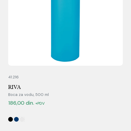
41.216
RIVA
Boca za vodu, 500 ml
186,00
din.
+PDV