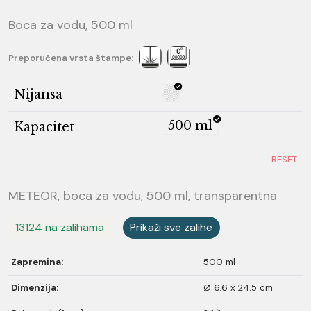
Boca za vodu, 500 ml
Preporučena vrsta štampe:
Nijansa
500 ml
Kapacitet
RESET
METEOR, boca za vodu, 500 ml, transparentna
13124 na zalihama
Prikaži sve zalihe
Zapremina:
500 ml
Dimenzija:
Ø 6.6 x 24.5 cm