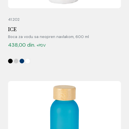
41.202
ICE
Boca za vodu sa neopren navlakom, 600 ml
438,00
din.
+PDV