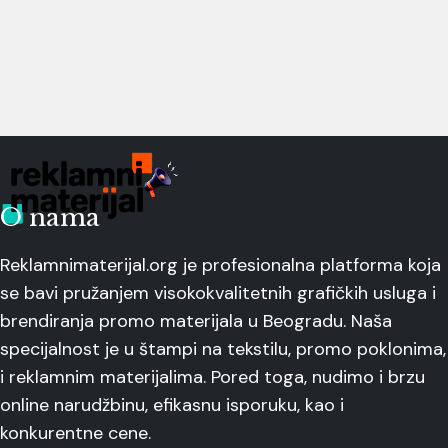
O nama
Reklamnimaterijal.org je profesionalna platforma koja
se bavi pružanjem visokokvalitetnih grafičkih usluga i
brendiranja promo materijala u Beogradu. Naša
specijalnost je u štampi na tekstilu, promo poklonima,
i reklamnim materijalima. Pored toga, nudimo i brzu
online narudžbinu, efikasnu isporuku, kao i
konkurentne cene.