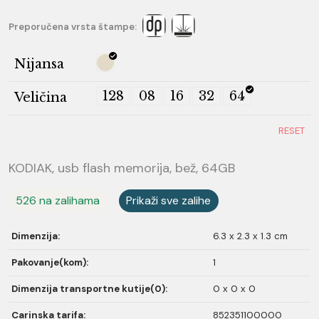
Preporučena vrsta štampe:
Nijansa
128
08
16
32
64
Veličina
RESET
KODIAK, usb flash memorija, bež, 64GB
526 na zalihama
Prikaži sve zalihe
Dimenzija:
6.3 x 2.3 x 1.3 cm
Pakovanje(kom):
1
Dimenzija transportne kutije(0):
0 x 0 x 0
Carinska tarifa:
852351100000