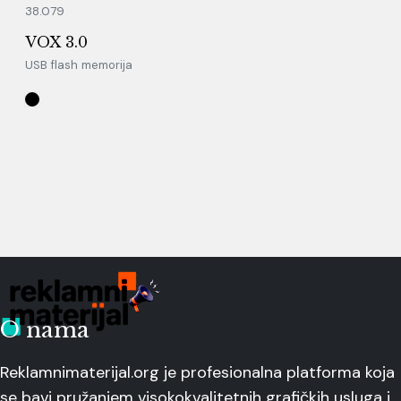
38.079
VOX 3.0
USB flash memorija
O nama
Reklamnimaterijal.org je profesionalna platforma koja
se bavi pružanjem visokokvalitetnih grafičkih usluga i