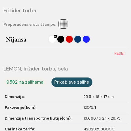
Frižider torba
Preporučena vrsta štampe:
Nijansa
RESET
LEMON, frižider torba, bela
9582 na zalihama
Prikaži sve zalihe
Dimenzija:
25.5 x 16 x 17 cm
Pakovanje(kom):
120/5/1
Dimenzija transportne kutije(cm):
13.6667 x 2.1 x 28.75
Carinska tarifa:
420292980000