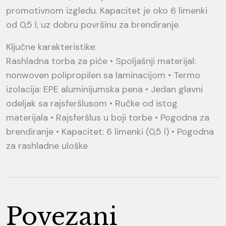
promotivnom izgledu. Kapacitet je oko 6 limenki
od 0,5 l, uz dobru površinu za brendiranje.
Ključne karakteristike:
Rashladna torba za piće • Spoljašnji materijal:
nonwoven polipropilen sa laminacijom • Termo
izolacija: EPE aluminijumska pena • Jedan glavni
odeljak sa rajsferšlusom • Ručke od istog
materijala • Rajsferšlus u boji torbe • Pogodna za
brendiranje • Kapacitet: 6 limenki (0,5 l) • Pogodna
za rashladne uloške
Povezani