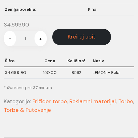
Zemlja porekla:
Kina
34.699.90
Kreiraj upit
-
+
Šifra
Cena
Količina*
Naziv
34.699.90
150,00
9582
LEMON - Bela
*ažurirano pre 37 minuta
Kategorije:
Frižider torbe
,
Reklamni materijal
,
Torbe
,
Torbe & Putovanje