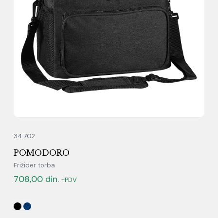
34.702
POMODORO
Frižider torba
708,00
din.
+PDV