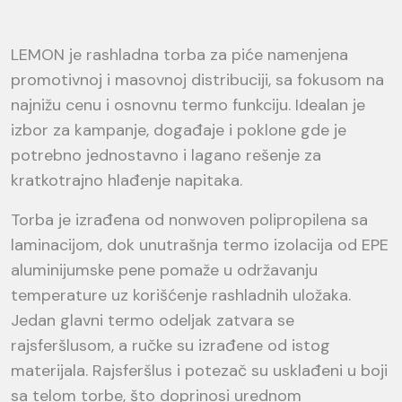
LEMON je rashladna torba za piće namenjena
promotivnoj i masovnoj distribuciji, sa fokusom na
najnižu cenu i osnovnu termo funkciju. Idealan je
izbor za kampanje, događaje i poklone gde je
potrebno jednostavno i lagano rešenje za
kratkotrajno hlađenje napitaka.
Torba je izrađena od nonwoven polipropilena sa
laminacijom, dok unutrašnja termo izolacija od EPE
aluminijumske pene pomaže u održavanju
temperature uz korišćenje rashladnih uložaka.
Jedan glavni termo odeljak zatvara se
rajsferšlusom, a ručke su izrađene od istog
materijala. Rajsferšlus i potezač su usklađeni u boji
sa telom torbe, što doprinosi urednom