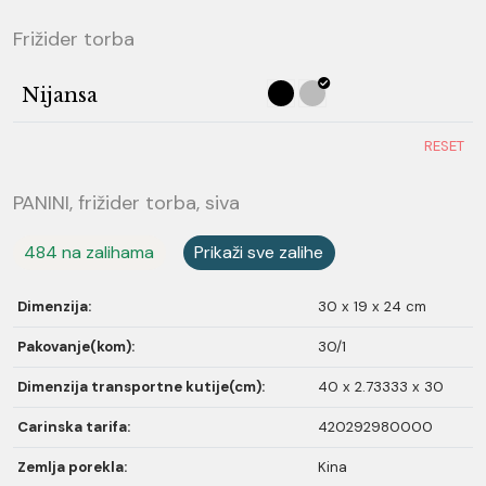
Frižider torba
Nijansa
RESET
PANINI, frižider torba, siva
484 na zalihama
Prikaži sve zalihe
Dimenzija:
30 x 19 x 24 cm
Pakovanje(kom):
30/1
Dimenzija transportne kutije(cm):
40 x 2.73333 x 30
Carinska tarifa:
420292980000
Zemlja porekla:
Kina