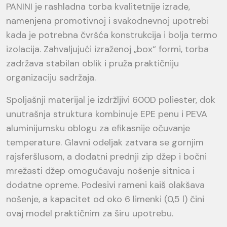
PANINI je rashladna torba kvalitetnije izrade,
namenjena promotivnoj i svakodnevnoj upotrebi
kada je potrebna čvršća konstrukcija i bolja termo
izolacija. Zahvaljujući izraženoj „box“ formi, torba
zadržava stabilan oblik i pruža praktičniju
organizaciju sadržaja.
Spoljašnji materijal je izdržljivi 600D poliester, dok
unutrašnja struktura kombinuje EPE penu i PEVA
aluminijumsku oblogu za efikasnije očuvanje
temperature. Glavni odeljak zatvara se gornjim
rajsferšlusom, a dodatni prednji zip džep i bočni
mrežasti džep omogućavaju nošenje sitnica i
dodatne opreme. Podesivi rameni kaiš olakšava
nošenje, a kapacitet od oko 6 limenki (0,5 l) čini
ovaj model praktičnim za širu upotrebu.