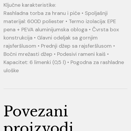
Ključne karakteristike:
Rashladna torba za hranu i piće • Spoljašnji
materijal: 600D poliester • Termo izolacija: EPE
pena + PEVA aluminijumska obloga • Čvrsta box
konstrukcija • Glavni odeljak sa gornjim
rajsferšlusom • Prednji džep sa rajsferšlusom •
Bočni mrežasti džep • Podesivi rameni kaiš •
Kapacitet: 6 limenki (0,5 l) • Pogodna za rashladne
uloške
Povezani
proizvodi