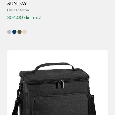
SUNDAY
Frižider torba
354,00
din.
+PDV