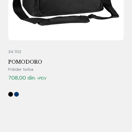
34.702
POMODORO
Frižider torba
708,00
din.
+PDV