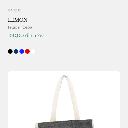
34.699
LEMON
Frižider torba
150,00
din.
+PDV