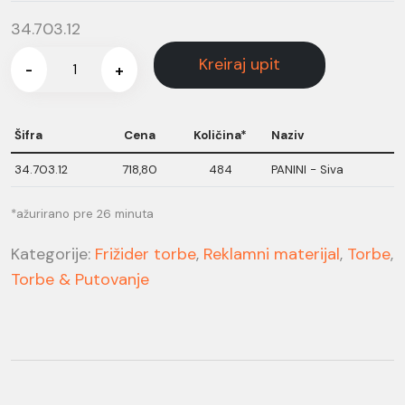
34.703.12
Kreiraj upit
-
+
Šifra
Cena
Količina*
Naziv
34.703.12
718,80
484
PANINI - Siva
*ažurirano pre 26 minuta
Kategorije:
Frižider torbe
,
Reklamni materijal
,
Torbe
,
Torbe & Putovanje