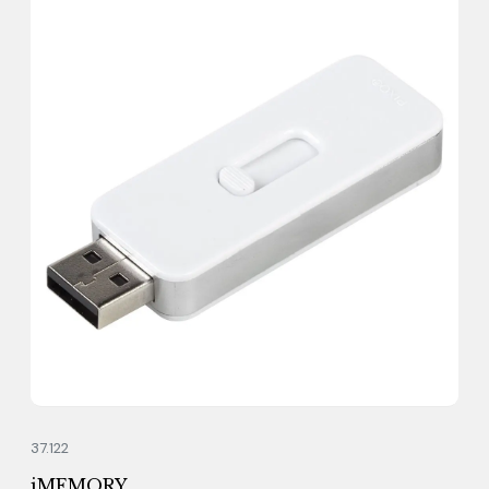
37.122
iMEMORY