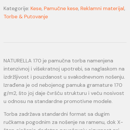
Kategorije:
Kese
,
Pamučne kese
,
Reklamni materijal
,
Torbe & Putovanje
NATURELLA 170 je pamučna torba namenjena
intenzivnoj i višekratnoj upotrebi, sa naglaskom na
izdržljivost i pouzdanost u svakodnevnom nošenju.
Izrađena je od nebojenog pamuka gramature 170
g/m2, što joj daje čvršću strukturu i veću nosivost
u odnosu na standardne promotivne modele.
Torba zadržava standardni format sa dugim
ručkama pogodnim za nošenje na ramenu, dok X-