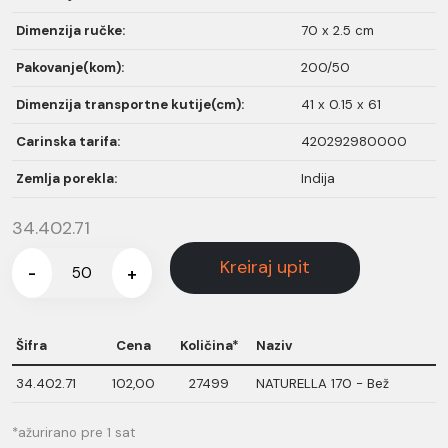
Dimenzija ručke:
70 x 2.5 cm
Pakovanje(kom):
200/50
Dimenzija transportne kutije(cm):
41 x 0.15 x 61
Carinska tarifa:
420292980000
Zemlja porekla:
Indija
34.402.71
Kreiraj upit
-
+
Šifra
Cena
Količina*
Naziv
34.402.71
102,00
27499
NATURELLA 170 - Bež
*ažurirano pre 1 sat