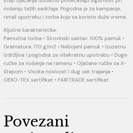
štep ojačanja dodatno povećavaju sigurnost pri
nošenju težih sadržaja. Pogodna je za kampanje,
retail upotrebu i torbe koje se koriste duže vreme.
Ključne karakteristike:
Pamučna torba • Sirovinski sastav: 100% pamuk •
Gramatura: 170 g/m2 • Nebojeni pamuk • Izuzetno
izdržljiva i pogodna za višekratnu upotrebu • Duge
ručke za nošenje na ramenu • Ojačane ručke sa X-
štepom • Visoka nosivost i dug vek trajanja •
OEKO-TEX sertifikat • FAIRTRADE sertifikat
Povezani