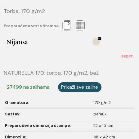
Torba, 170 g/m2
Preporučena vrsta štampe:
Nijansa
RESET
NATURELLA 170, torba, 170 g/m2, bež
27499 na zalihama
Prikaži sve zalihe
Gramatura:
170 g/m2
Sastav:
pamuk
Preporučena dimenzija štampe:
22 x 15 cm
Dimenzija:
38 x 42 cm