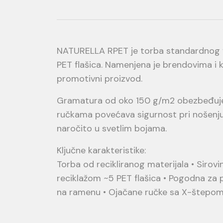
NATURELLA RPET je torba standardnog fo
PET flašica. Namenjena je brendovima i 
promotivni proizvod.
Gramatura od oko 150 g/m2 obezbeđuje 
ručkama povećava sigurnost pri nošenju.
naročito u svetlim bojama.
Ključne karakteristike:
Torba od recikliranog materijala • Sirovi
reciklažom ~5 PET flašica • Pogodna za
na ramenu • Ojačane ručke sa X-štepo