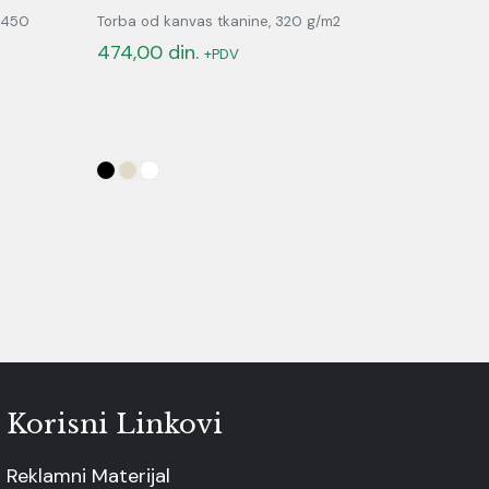
 450
Torba od kanvas tkanine, 320 g/m2
474,00
din.
+PDV
Korisni Linkovi
Reklamni Materijal