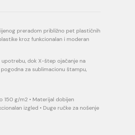
jenog preradom približno pet plastičnih
plastike kroz funkcionalan i moderan
upotrebu, dok X-štep ojačanje na
no pogodna za sublimacionu štampu,
ko 150 g/m2 • Materijal dobijen
cionalan izgled • Duge ručke za nošenje