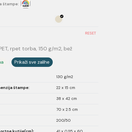
a štampe:
RESET
T, rpet torba, 150 g/m2, bež
ma
Prikaži sve zalihe
130 g/m2
enzija štampe:
22 x 15 cm
38 x 42 cm
70 x 2.5 cm
200/50
ortne kutije(cm):
41 x 0.115 x 60