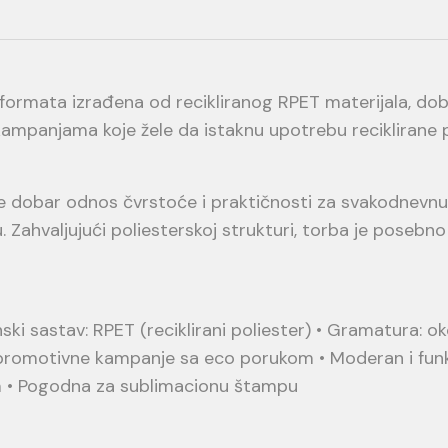
rmata izrađena od recikliranog RPET materijala, dobi
kampanjama koje žele da istaknu upotrebu reciklirane 
dobar odnos čvrstoće i praktičnosti za svakodnevnu 
 Zahvaljujući poliesterskoj strukturi, torba je poseb
nski sastav: RPET (reciklirani poliester) • Gramatura: o
 promotivne kampanje sa eco porukom • Moderan i funk
m • Pogodna za sublimacionu štampu