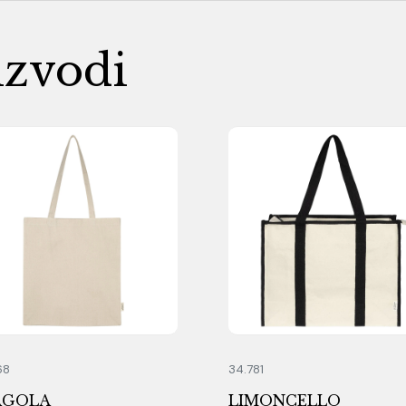
izvodi
68
34.781
AGOLA
LIMONCELLO