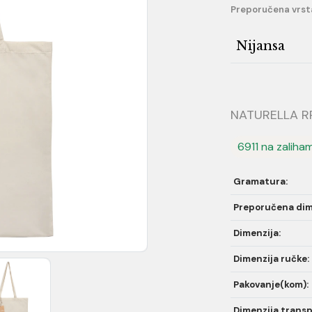
Preporučena vrst
Nijansa
NATURELLA RPE
6911 na zaliha
Gramatura:
Preporučena dim
Dimenzija:
Dimenzija ručke:
Pakovanje(kom):
Dimenzija transp