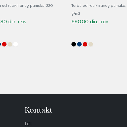
a od recikliranog pamuka, 220
Torba od recikliranog pamuka,
g/m2
,80
din.
690,00
din.
+PDV
+PDV
Kontakt
tel: