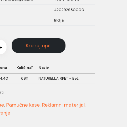
420292980000
Indija
Kreiraj upit
+
ena
Količina*
Naziv
4,40
6911
NATURELLA RPET - Bež
ati
se
,
Pamučne kese
,
Reklamni materijal
,
anje