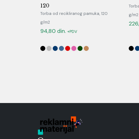
120
Torb
Torba od recikliranog pamuka, 120
g/m2
g/m2
226
94,80
din.
+PDV