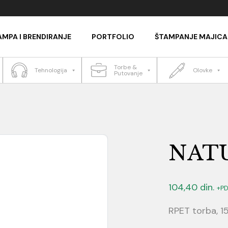
AMPA I BRENDIRANJE
PORTFOLIO
ŠTAMPANJE MAJICA
Torbe &
Tehnologija
Olovke
Putovanje
NAT
104,40
din.
+P
RPET torba, 1