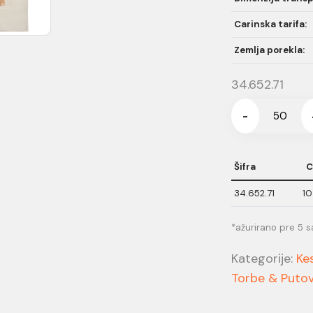
Carinska tarifa:
Zemlja porekla:
34.652.71
-
Šifra
C
34.652.71
10
*ažurirano pre 5 s
Kategorije:
Ke
Torbe & Putov