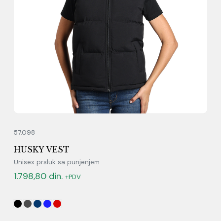
57.098
HUSKY VEST
Unisex prsluk sa punjenjem
1.798,80
din.
+PDV