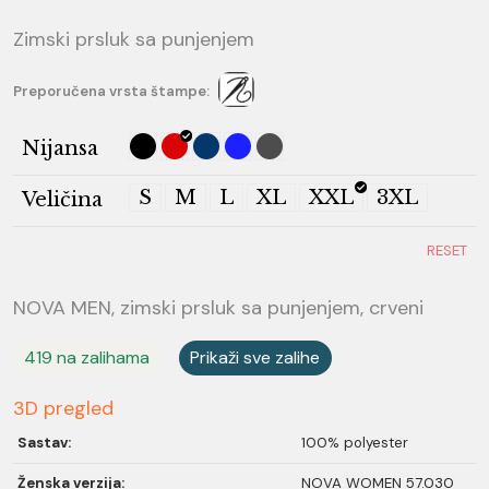
Zimski prsluk sa punjenjem
Preporučena vrsta štampe:
Nijansa
S
M
L
XL
XXL
3XL
Veličina
RESET
NOVA MEN, zimski prsluk sa punjenjem, crveni
419 na zalihama
Prikaži sve zalihe
3D pregled
Sastav:
100% polyester
Ženska verzija:
NOVA WOMEN 57.030