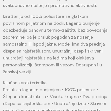
svakodnevno nošenje i promotivne aktivnosti.
Izrađen je od 100% poliestera sa glatkom
površinom prijatnom na dodir. Lagano punjenje
obezbeđuje osnovnu termo-zaštitu bez povećanja
zapremine, pa je prsluk pogodan za nošenje
samostalno ili ispod jakne. Model ima dva prednja
džepa sa rajsferšlusom, unutrašnji džep i skriveni
unutrašnji rajsferšlus na leđima koji olakšava
personalizaciju štampom ili vezom. Dostupan i u
ženskoj verziji.
Ključne karakteristike:
Prsluk sa laganim punjenjem • 100% poliester •
Štepana konstrukcija • Visoka kragna • Dva prednja
džepa sa rajsferšlusom • Unutrašnji džep • Skriveni
rajsferšlus za personalizaciju • Pogodan za rad i