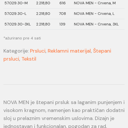
57.029.30-M
2.218,80
616
NOVA MEN - Crvena, M
57.029.30-L
2.218,80
708
NOVA MEN - Crvena, L
57.029.30-3XL
2.218,80
139
NOVA MEN - Crvena, 3XL
*ažurirano pre 4 sati
Kategorije:
Prsluci
,
Reklamni materijal
,
Štepani
prsluci
,
Tekstil
NOVA MEN je štepani prsluk sa laganim punjenjem i
visokom kragnom, namenjen kao praktičan dodatni
sloj u prelaznim vremenskim uslovima. Dizajn je
jednostavan i funkcionalan, pogodan za rad,