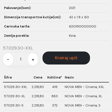
Pakovanje(kom):
20/1
Dimenzija transportne kutije(cm):
42 x 1.8 x 60
Carinska tarifa:
620190000000
Zemlja porekla:
Kina
57.029.30-XXL
Kreiraj upit
-
+
Šifra
Cena
Količina*
Naziv
57.029.30-XXL
2.218,80
419
NOVA MEN - Crvena, XXL
57.029.30-XL
2.218,80
863
NOVA MEN - Crvena, XL
57.029.30-S
2.218,80
372
NOVA MEN - Crvena, S