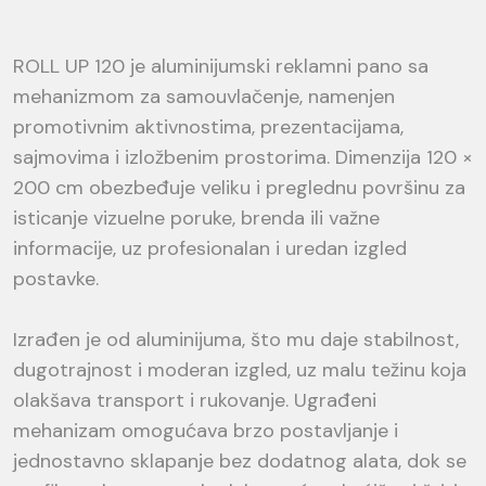
ROLL UP 120 je aluminijumski reklamni pano sa
mehanizmom za samouvlačenje, namenjen
promotivnim aktivnostima, prezentacijama,
sajmovima i izložbenim prostorima. Dimenzija 120 ×
200 cm obezbeđuje veliku i preglednu površinu za
isticanje vizuelne poruke, brenda ili važne
informacije, uz profesionalan i uredan izgled
postavke.
Izrađen je od aluminijuma, što mu daje stabilnost,
dugotrajnost i moderan izgled, uz malu težinu koja
olakšava transport i rukovanje. Ugrađeni
mehanizam omogućava brzo postavljanje i
jednostavno sklapanje bez dodatnog alata, dok se