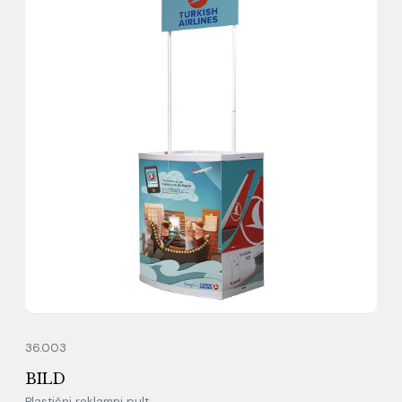
36.003
BILD
Plastični reklamni pult