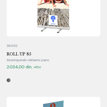
36.002
ROLL UP 85
Aluminijumski reklamni pano
2.034,00
din.
+PDV