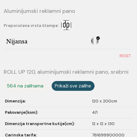
Aluminijumski reklamni pano
Preporučena vrsta štampe:
Nijansa
RESET
ROLL UP 120, aluminijumski reklamni pano, srebrni
564 na zalihama
Prikaži sve zalihe
Dimenzija:
120 x 200cm
Pakovanje(kom):
4/1
Dimenzija transportne kutije(cm):
12 x 12 x 130
Carinska tarifa:
761699900000