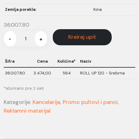
Zemlja porekla:
Kina
36.007.80
Kreiraj upit
-
+
Šifra
Cena
Količina*
Naziv
36.007.80
3.474,00
564
ROLL UP 120 - Srebrna
*ažurirano pre 2 sati
Kategorije:
Kancelarija
,
Promo pultovi i panoi
,
Reklamni materijal