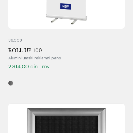
36.008
ROLL UP 100
Aluminijumski reklamni pano
2.814,00
din.
+PDV