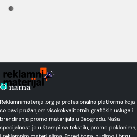
O nama
Reklamnimaterijal.org je profesionalna platforma koja
se bavi pružanjem visokokvalitetnih grafičkih usluga i
brendiranja promo materijala u Beogradu. Naša
specijalnost je u štampi na tekstilu, promo poklonima,
i reklamnim materijalima. Pored toga, nudimo i brzu