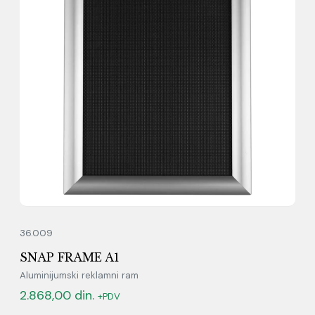
36.009
SNAP FRAME A1
Aluminijumski reklamni ram
2.868,00
din.
+PDV