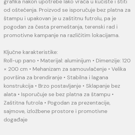
grafika nakon upotrebe lako vraća u kućište i štiti
od oštećenja. Proizvod se isporučuje bez platna za
štampu i upakovan je u zaštitnu futrolu, pa je
pogodan za česta premeštanja, terenski rad i
promotivne kampanje na različitim lokacijama.
Ključne karakteristike:
Roll-up pano • Materijal: aluminijum • Dimenzije: 120
× 200 cm • Mehanizam za samouvlačenje • Velika
površina za brendiranje • Stabilna i lagana
konstrukcija • Brzo postavljanje • Sklapanje bez
alata • Isporučuje se bez platna za štampu •
Zaštitna futrola • Pogodan za prezentacije,
sajmove, izložbene prostore i promotivne
događaje