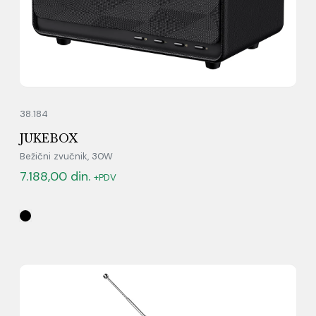
38.184
JUKEBOX
Bežični zvučnik, 30W
7.188,00
din.
+PDV