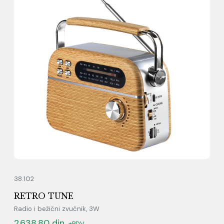
38.102
RETRO TUNE
Radio i bežični zvučnik, 3W
2.638,80
din.
+PDV