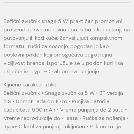
Bežični zvučnik snage 5 W, praktičan promotivni
proizvod za svakodnevnu upotrebu u kancelariji, na
putovanju ili kod kuće. Zahvaljujući kompaktnom
formatu i ručki za nošenje, pogodan je kao
poslovni poklon koji omogućava dugotrajnu
vidljivost brenda. Isporučuje se u poklon kutiji sa
uključenim Type-C kablom za punjenje.
Ključne karakteristike:
Bežični zvučnik • Snaga zvučnika 5 W • BT verzija
5.3 • Domet rada do 10 m • Punjiva baterija
kapaciteta 500 mAh • Vreme punjenja do 2 sata •
Vreme reprodukcije do 4 sata • Ručka za nošenje •
Type-C kabl za punjenje uključen • Poklon kutija