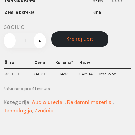
Carinska tarifa:
851821009000
Zemlja porekla:
Kina
38.011.10
Kreiraj upit
-
+
Šifra
Cena
Količina*
Naziv
38.011.10
646,80
1453
SAMBA - Crna, 5 W
*ažurirano pre 51 minuta
Kategorije:
Audio uređaji
,
Reklamni materijal
,
Tehnologija
,
Zvučnici