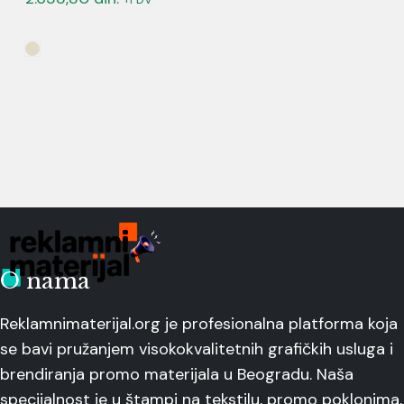
O nama
Reklamnimaterijal.org je profesionalna platforma koja
se bavi pružanjem visokokvalitetnih grafičkih usluga i
brendiranja promo materijala u Beogradu. Naša
specijalnost je u štampi na tekstilu, promo poklonima,