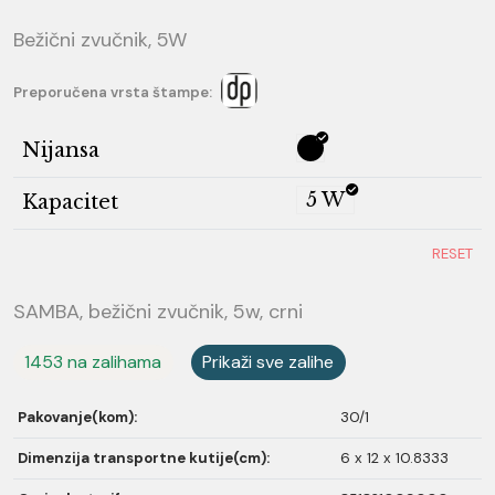
Bežični zvučnik, 5W
Preporučena vrsta štampe:
Nijansa
5 W
Kapacitet
RESET
SAMBA, bežični zvučnik, 5w, crni
1453 na zalihama
Prikaži sve zalihe
Pakovanje(kom):
30/1
Dimenzija transportne kutije(cm):
6 x 12 x 10.8333