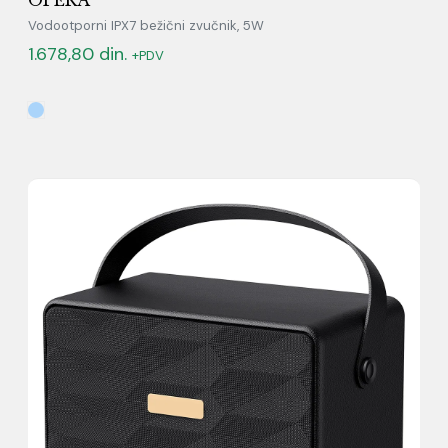
Vodootporni IPX7 bežični zvučnik, 5W
1.678,80
din.
+PDV