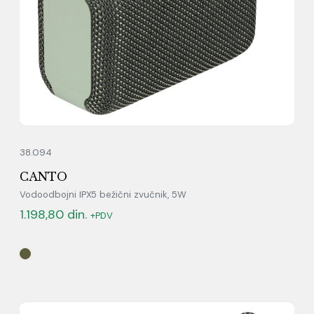
38.094
CANTO
Vodoodbojni IPX5 bežični zvučnik, 5W
1.198,80
din.
+PDV