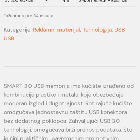
37.305.90-128
-
416
SMART BLACK - Bela, 128
*ažurirano pre 54 minuta
Kategorije:
Reklamni materijal
,
Tehnologija
,
USB
,
USB
SMART 3.0 USB memorija ima kućište izrađeno od
kombinacije plastike i metala, koje obezbeđuje
moderan izgled i dugotrajnost. Rotirajuće kućište
omogućava jednostavnu zaštitu USB konektora
bez dodatnog poklopca. Zahvaljujući USB 3.0
tehnologiji, omogućava brži prenos podataka, što
je čini praktičnim i savremenim promotivnim