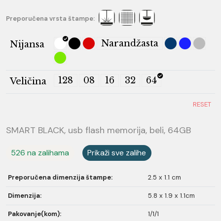
Preporučena vrsta štampe:
Narandžasta
Nijansa
128
08
16
32
64
Veličina
RESET
SMART BLACK, usb flash memorija, beli, 64GB
526 na zalihama
Prikaži sve zalihe
Preporučena dimenzija štampe:
2.5 x 1.1 cm
Dimenzija:
5.8 x 1.9 x 1.1cm
Pakovanje(kom):
1/1/1