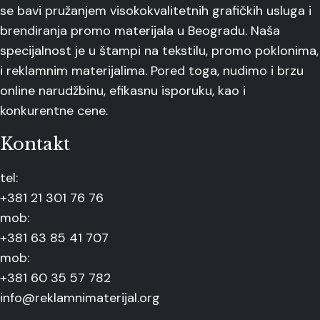
se bavi pružanjem visokokvalitetnih grafičkih usluga i
brendiranja promo materijala u Beogradu. Naša
specijalnost je u štampi na tekstilu, promo poklonima,
i reklamnim materijalima. Pored toga, nudimo i brzu
online narudžbinu, efikasnu isporuku, kao i
konkurentne cene.
Kontakt
tel:
+381 21 301 76 76
mob:
+381 63 85 41 707
mob:
+381 60 35 57 782
info@reklamnimaterijal.org