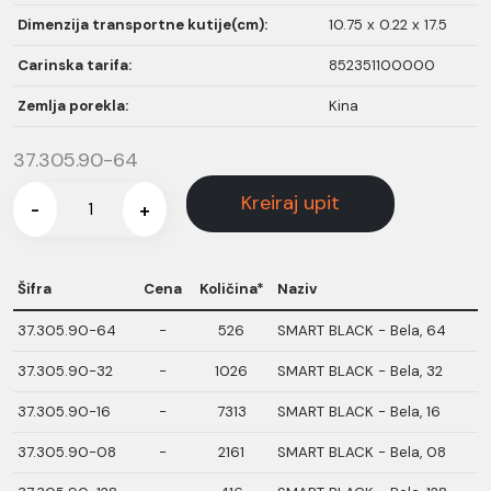
Dimenzija transportne kutije(cm):
10.75 x 0.22 x 17.5
Carinska tarifa:
852351100000
Zemlja porekla:
Kina
37.305.90-64
Kreiraj upit
-
+
Šifra
Cena
Količina*
Naziv
37.305.90-64
-
526
SMART BLACK - Bela, 64
37.305.90-32
-
1026
SMART BLACK - Bela, 32
37.305.90-16
-
7313
SMART BLACK - Bela, 16
37.305.90-08
-
2161
SMART BLACK - Bela, 08