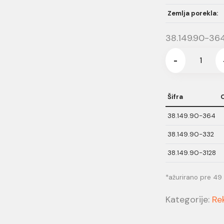
Zemlja porekla:
38.149.90-36
-
Šifra
38.149.90-364
38.149.90-332
38.149.90-3128
*ažurirano pre 49
Kategorije:
Re