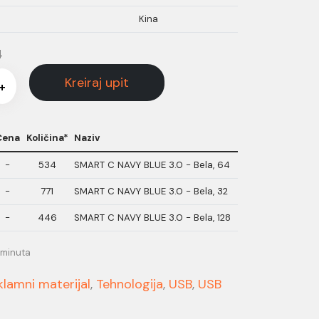
Kina
4
Kreiraj upit
+
Cena
Količina*
Naziv
-
534
SMART C NAVY BLUE 3.0 - Bela, 64
-
771
SMART C NAVY BLUE 3.0 - Bela, 32
-
446
SMART C NAVY BLUE 3.0 - Bela, 128
 minuta
klamni materijal
,
Tehnologija
,
USB
,
USB