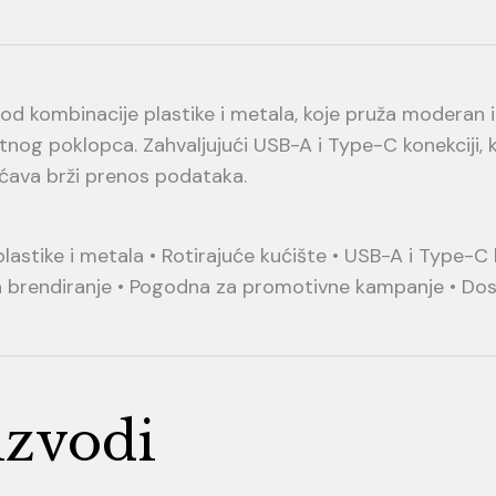
 kombinacije plastike i metala, koje pruža moderan iz
og poklopca. Zahvaljujući USB-A i Type-C konekciji, 
ćava brži prenos podataka.
astike i metala • Rotirajuće kućište • USB-A i Type-C k
 brendiranje • Pogodna za promotivne kampanje • Dostu
izvodi