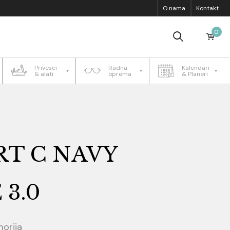
O nama
Kontakt
0
Privesci
Radna
Kalendari
& alati
oprema
& Planeri
T C NAVY
 3.0
orija