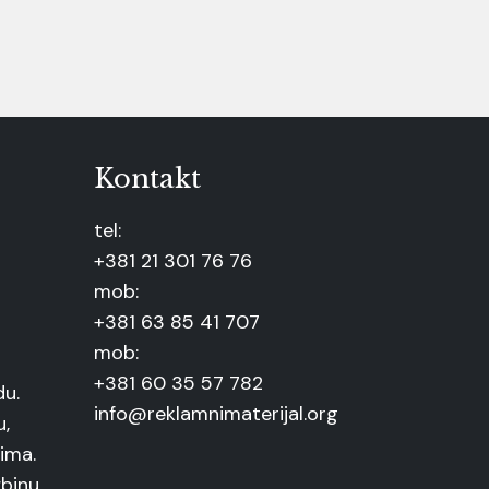
Kontakt
tel:
+381 21 301 76 76
mob:
+381 63 85 41 707
mob:
+381 60 35 57 782
du.
info@reklamnimaterijal.org
u,
ima.
binu,