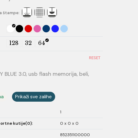
a štampe:
128
32
64
RESET
BLUE 3.0, usb flash memorija, beli,
ma
Prikaži sve zalihe
1
ortne kutije(0):
0 x 0 x 0
852351100000