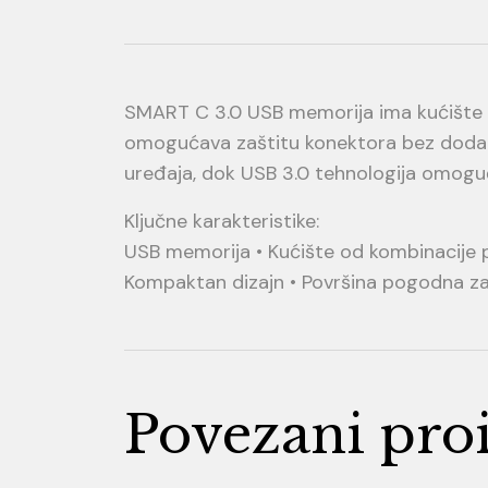
SMART C 3.0 USB memorija ima kućište od
omogućava zaštitu konektora bez dodatn
uređaja, dok USB 3.0 tehnologija omogu
Ključne karakteristike:
USB memorija • Kućište od kombinacije pl
Kompaktan dizajn • Površina pogodna za
Povezani pro