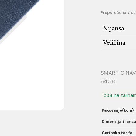
Preporučena vrst
Nijansa
Veličina
SMART C NAVY 
64GB
534 na zaliha
Pakovanje(kom):
Dimenzija transp
Carinska tarifa: