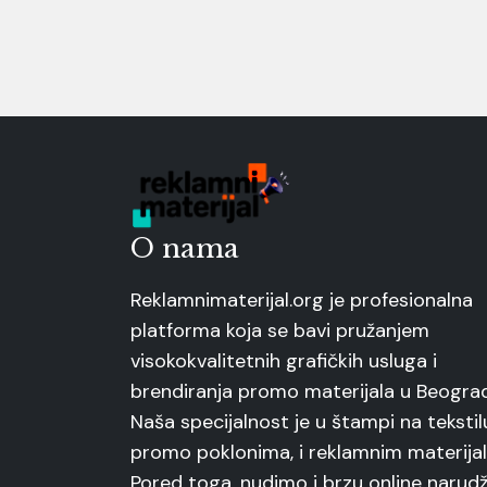
O nama
Reklamnimaterijal.org je profesionalna
platforma koja se bavi pružanjem
visokokvalitetnih grafičkih usluga i
brendiranja promo materijala u Beogra
Naša specijalnost je u štampi na tekstil
promo poklonima, i reklamnim materijal
Pored toga, nudimo i brzu online narudž