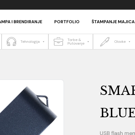
AMPA I BRENDIRANJE
PORTFOLIO
ŠTAMPANJE MAJICA
Torbe &
Tehnologija
Olovke
Putovanje
SMAR
BLUE
USB flash mem