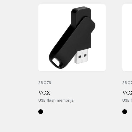
38.079
38.0
VOX
VOX
USB flash memorija
USB 