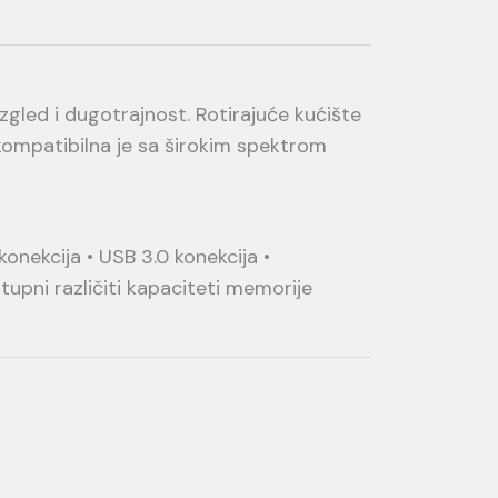
gled i dugotrajnost. Rotirajuće kućište
kompatibilna je sa širokim spektrom
onekcija • USB 3.0 konekcija •
pni različiti kapaciteti memorije