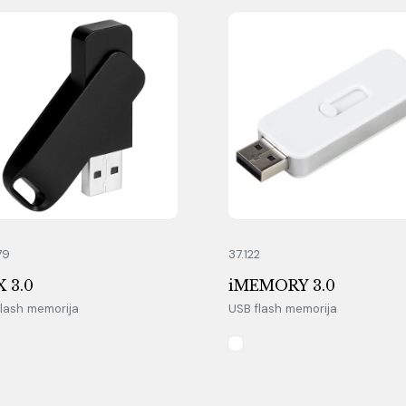
79
37.122
 3.0
iMEMORY 3.0
flash memorija
USB flash memorija