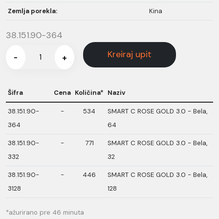
Zemlja porekla:
Kina
38.151.90-364
Kreiraj upit
-
+
Šifra
Cena
Količina*
Naziv
38.151.90-
-
534
SMART C ROSE GOLD 3.0 - Bela,
364
64
38.151.90-
-
771
SMART C ROSE GOLD 3.0 - Bela,
332
32
38.151.90-
-
446
SMART C ROSE GOLD 3.0 - Bela,
3128
128
*ažurirano pre 46 minuta