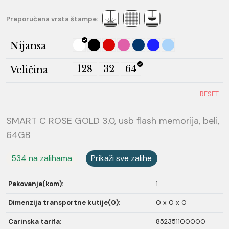
Preporučena vrsta štampe:
Nijansa
128
32
64
Veličina
RESET
SMART C ROSE GOLD 3.0, usb flash memorija, beli,
64GB
534 na zalihama
Prikaži sve zalihe
Pakovanje(kom):
1
Dimenzija transportne kutije(0):
0 x 0 x 0
Carinska tarifa:
852351100000