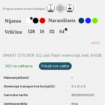
Preporučena vrsta štampe:
Narandžasta
Nijansa
128
16
32
64
Veličina
RESET
SMART STICKER 3.0, usb flash memorija, beli, 64GB
362 na zalihama
Prikaži sve zalihe
Pakovanje(kom):
1
Dimenzija transportne kutije(0):
0 x 0 x 0
Carinska tarifa:
852351100000
Zemlja porekla:
Kina