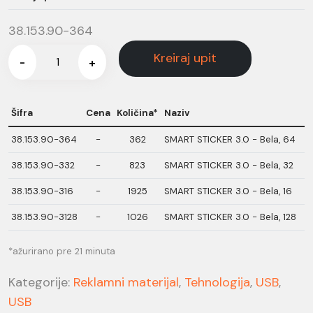
38.153.90-364
Kreiraj upit
-
+
Šifra
Cena
Količina*
Naziv
38.153.90-364
-
362
SMART STICKER 3.0 - Bela, 64
38.153.90-332
-
823
SMART STICKER 3.0 - Bela, 32
38.153.90-316
-
1925
SMART STICKER 3.0 - Bela, 16
38.153.90-3128
-
1026
SMART STICKER 3.0 - Bela, 128
*ažurirano pre 21 minuta
Kategorije:
Reklamni materijal
,
Tehnologija
,
USB
,
USB