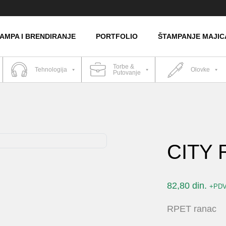
AMPA I BRENDIRANJE
PORTFOLIO
ŠTAMPANJE MAJIC
Torbe &
Tehnologija
Olovke
Putovanje
CITY 
82,80
din.
+PD
RPET ranac