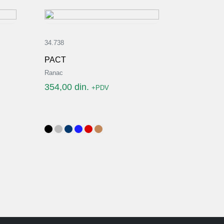
34.738
PACT
Ranac
354,00
din.
+PDV