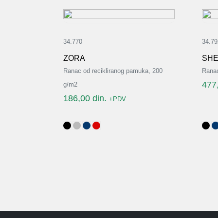
34.770
34.79
ZORA
SHE
Ranac od recikliranog pamuka, 200
Rana
477
g/m2
186,00
din.
+PDV