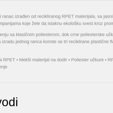
i ranac izrađen od recikliranog RPET materijala, sa jas
panijama koje žele da istaknu ekološku svest kroz pro
 poređenju sa klasičnim poliesterom, dok crne poliesterske 
izradu jednog ranca koriste se tri reciklirane plastične fl
ni RPET • Mekši materijal na dodir • Poliester učkure • RP
enje
vodi