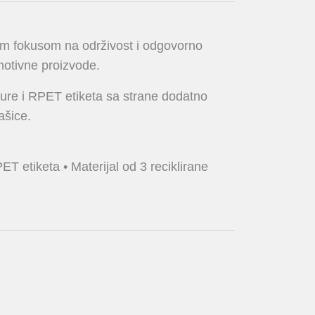
nim fokusom na održivost i odgovorno
motivne proizvode.
učkure i RPET etiketa sa strane dodatno
ašice.
ET etiketa • Materijal od 3 reciklirane