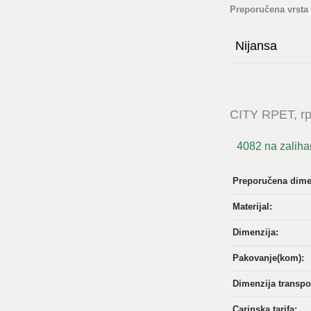
Preporučena vrsta
Nijansa
CITY RPET, rpe
4082 na zalih
Preporučena dime
Materijal:
Dimenzija:
Pakovanje(kom):
Dimenzija transpor
Carinska tarifa: