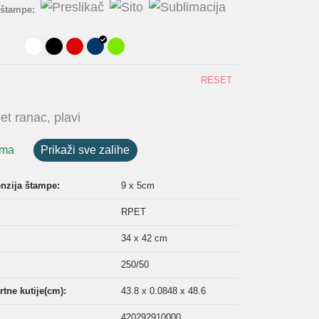
 štampe:
RESET
t ranac, plavi
ama
Prikaži sve zalihe
nzija štampe:
9 x 5cm
RPET
34 x 42 cm
250/50
tne kutije(cm):
43.8 x 0.0848 x 48.6
420292910000