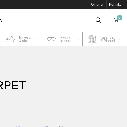
O nama
Kontakt
0
A
Privesci
Radna
Kalendari
& alati
oprema
& Planeri
RPET
V