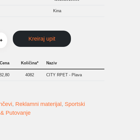
Kina
Kreiraj upit
+
Cena
Količina*
Naziv
82,80
4082
CITY RPET - Plava
nčevi
,
Reklamni materijal
,
Sportski
 & Putovanje