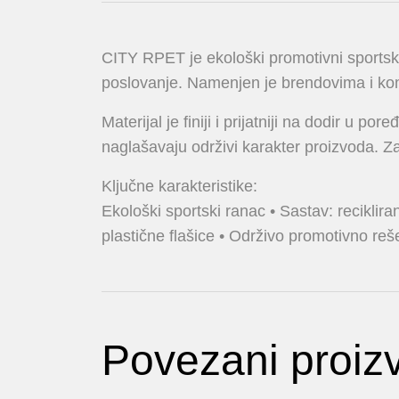
CITY RPET je ekološki promotivni sportsk
poslovanje. Namenjen je brendovima i kom
Materijal je finiji i prijatniji na dodir u
naglašavaju održivi karakter proizvoda. Za 
Ključne karakteristike:
Ekološki sportski ranac • Sastav: reciklira
plastične flašice • Održivo promotivno reš
Povezani proiz