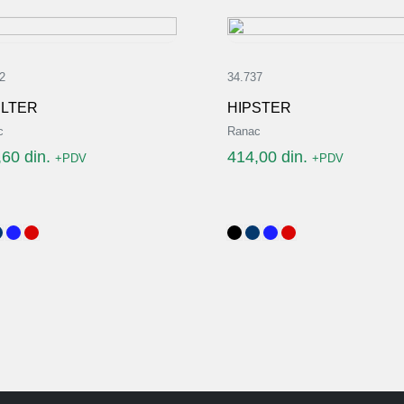
2
34.737
LTER
HIPSTER
c
Ranac
,60
din.
414,00
din.
+PDV
+PDV