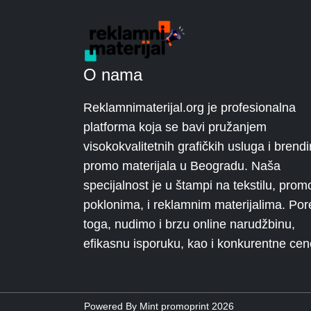
O nama
Reklamnimaterijal.org je profesionalna
platforma koja se bavi pružanjem
visokokvalitetnih grafičkih usluga i brendi
promo materijala u Beogradu. Naša
specijalnost je u štampi na tekstilu, prom
poklonima, i reklamnim materijalima. Por
toga, nudimo i brzu online narudžbinu,
efikasnu isporuku, kao i konkurentne cen
Powered By Mint promoprint 2026