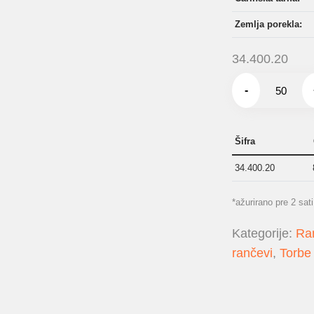
Zemlja porekla:
34.400.20
-
Šifra
34.400.20
*ažurirano pre 2 sati
Kategorije:
Ra
rančevi
,
Torbe