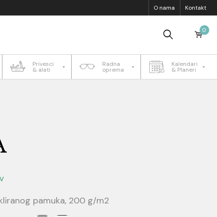
O nama
Kontakt
0
Privesci
Radna
Kalendari
& alati
oprema
& Planeri
A
V
kliranog pamuka, 200 g/m2