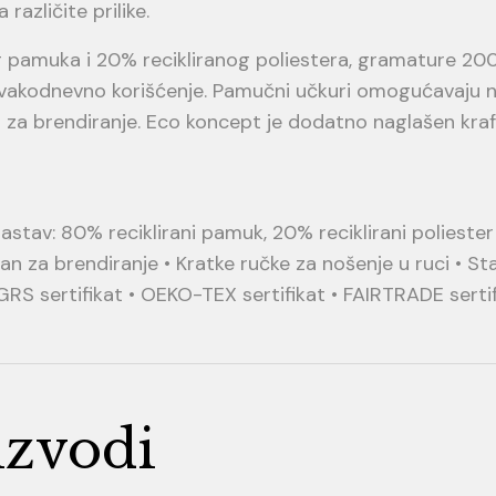
različite prilike.
g pamuka i 20% recikliranog poliestera, gramature 20
kodnevno korišćenje. Pamučni učkuri omogućavaju no
u za brendiranje. Eco koncept je dodatno naglašen kr
sastav: 80% reciklirani pamuk, 20% reciklirani polieste
an za brendiranje • Kratke ručke za nošenje u ruci • Sta
GRS sertifikat • OEKO-TEX sertifikat • FAIRTRADE serti
izvodi