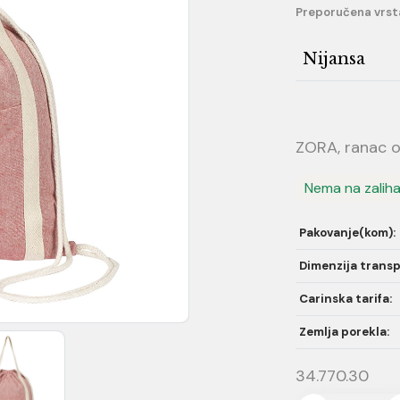
Preporučena vrst
Nijansa
ZORA, ranac o
Nema na zalih
Pakovanje(kom):
Dimenzija transp
Carinska tarifa:
Zemlja porekla:
34.770.30