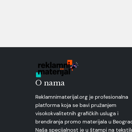
O nama
Reklamnimaterijal.org je profesionalna
platforma koja se bavi pružanjem
visokokvalitetnih grafičkih usluga i
brendiranja promo materijala u Beogra
Naša specijalnost je u štampi na tekstil