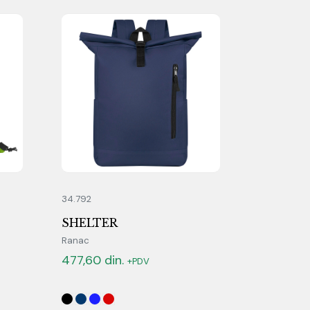
34.792
SHELTER
Ranac
477,60
din.
+PDV