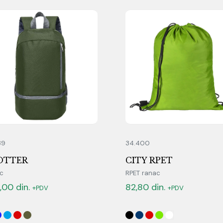
39
34.400
OTTER
CITY RPET
c
RPET ranac
,00
din.
82,80
din.
+PDV
+PDV