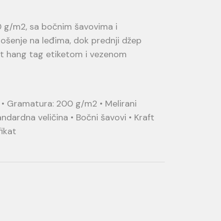
0 g/m2, sa bočnim šavovima i
šenje na leđima, dok prednji džep
aft hang tag etiketom i vezenom
r • Gramatura: 200 g/m2 • Melirani
ndardna veličina • Bočni šavovi • Kraft
fikat