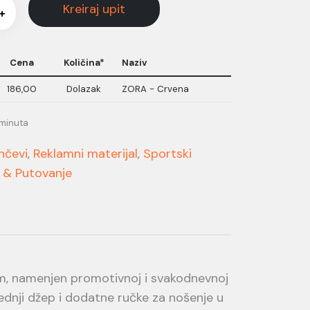
Kreiraj upit
+
Cena
Količina*
Naziv
186,00
Dolazak
ZORA - Crvena
 minuta
nčevi
,
Reklamni materijal
,
Sportski
 & Putovanje
dom, namenjen promotivnoj i svakodnevnoj
ednji džep i dodatne ručke za nošenje u