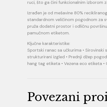
ruci, što ga čini funkcionalnim izborom za 
Izrađen je od mešavine 80% reciklirano
standardnom veličinom pogodnom za sva
pruža dodatni prostor i odličnu površin
pamučnom etiketom.
Ključne karakteristike:
Sportski ranac sa učkurima • Sirovinski 
strukturirani izgled • Prednji džep pogod
hang tag etiketa • Vezena eco etiketa • 
Povezani pro