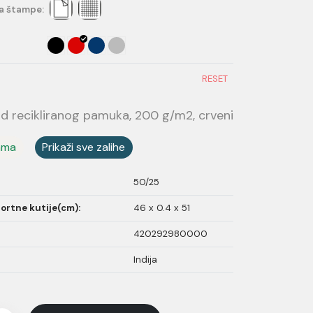
a štampe:
RESET
d recikliranog pamuka, 200 g/m2, crveni
ama
Prikaži sve zalihe
50/25
ortne kutije(cm):
46 x 0.4 x 51
420292980000
Indija