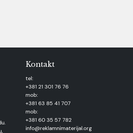
Kontakt
tel:
+381 21 301 76 76
mob:
+381 63 85 41 707
mob:
+381 60 35 57 782
du.
info@reklamnimaterijal.org
u,