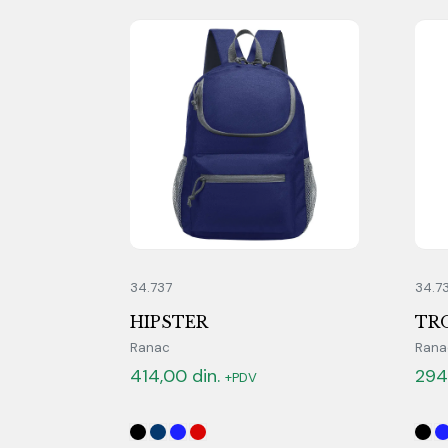
34.737
34.7
HIPSTER
TR
Ranac
Rana
414,00
din.
294
+PDV