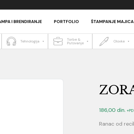
AMPA I BRENDIRANJE
PORTFOLIO
ŠTAMPANJE MAJICA
Torbe &
Tehnologija
Olovke
Putovanje
ZOR
186,00
din.
+PD
Ranac od reci