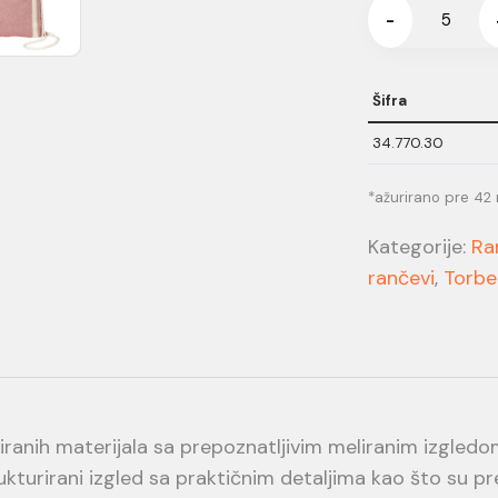
-
Šifra
34.770.30
*ažurirano pre 42
Kategorije:
Ra
rančevi
,
Torbe
liranih materijala sa prepoznatljivim meliranim izgle
kturirani izgled sa praktičnim detaljima kao što su pr