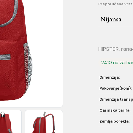
Preporučena vrst
Nijansa
HIPSTER, ranac
2410 na zalih
Dimenzija:
Pakovanje(kom):
Dimenzija transp
Carinska tarifa:
Zemlja porekla: