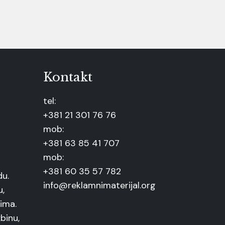
Kontakt
tel:
+381 21 301 76 76
mob:
+381 63 85 41 707
mob:
+381 60 35 57 782
du.
info@reklamnimaterijal.org
u,
ima.
binu,