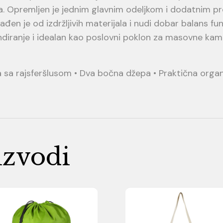
. Opremljen je jednim glavnim odeljkom i dodatnim p
rađen je od izdržljivih materijala i nudi dobar balans f
diranje i idealan kao poslovni poklon za masovne kam
a sa rajsferšlusom • Dva bočna džepa • Praktična orga
izvodi