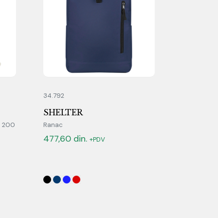
34.792
SHELTER
, 200
Ranac
477,60
din.
+PDV