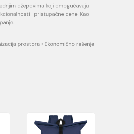
rednjim džepovima koji omogućavaju
unkcionalnosti i pristupačne cene. Kao
panje.
nizacija prostora • Ekonomično rešenje