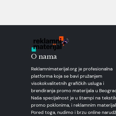
O nama
Reklamnimaterijal.org je profesionalna
platforma koja se bavi pružanjem
visokokvalitetnih grafičkih usluga i
brendiranja promo materijala u Beogra
Naša specijalnost je u štampi na tekstil
promo poklonima, i reklamnim materijal
Pored toga, nudimo i brzu online narudž