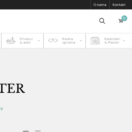
O nama
Kontakt
0
Privesci
Radna
Kalendari
& alati
oprema
& Planeri
TER
DV