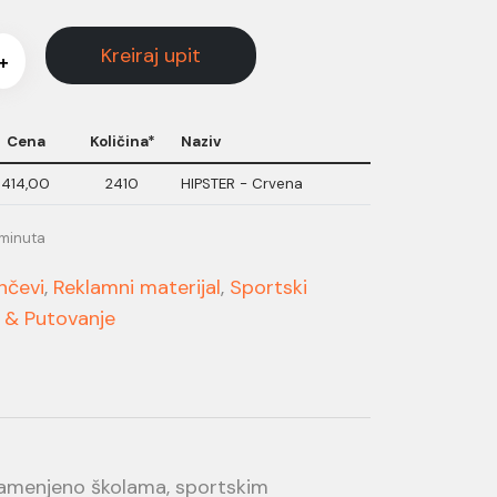
Kreiraj upit
+
Cena
Količina*
Naziv
414,00
2410
HIPSTER - Crvena
 minuta
nčevi
,
Reklamni materijal
,
Sportski
 & Putovanje
namenjeno školama, sportskim