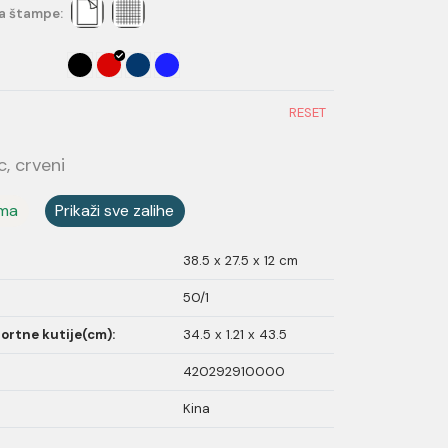
a štampe:
RESET
, crveni
ama
Prikaži sve zalihe
38.5 x 27.5 x 12 cm
50/1
ortne kutije(cm):
34.5 x 1.21 x 43.5
420292910000
Kina