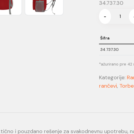
34.737.30
-
Šifra
34.737.30
*ažurirano pre 42
Kategorije:
Ra
rančevi
,
Torbe
ktično i pouzdano rešenje za svakodnevnu upotrebu, 