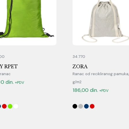
00
34.770
Y RPET
ZORA
 ranac
Ranac od recikliranog pamuka
80
din.
g/m2
+PDV
186,00
din.
+PDV