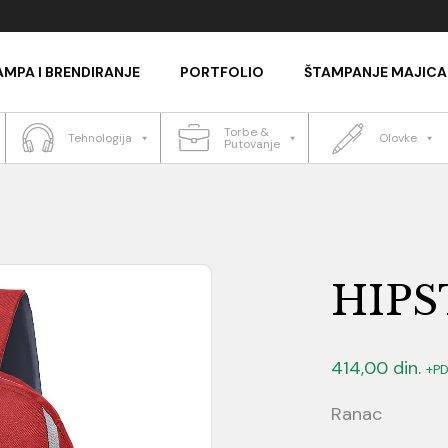
AMPA I BRENDIRANJE
PORTFOLIO
ŠTAMPANJE MAJICA
Torbe &
Tehnologija
Olovke
Putovanje
HIPS
414,00
din.
+P
Ranac