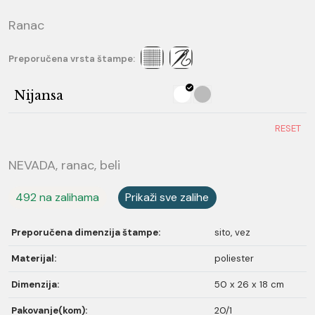
Ranac
Preporučena vrsta štampe:
Nijansa
RESET
NEVADA, ranac, beli
492 na zalihama
Prikaži sve zalihe
Preporučena dimenzija štampe:
sito, vez
Materijal:
poliester
Dimenzija:
50 x 26 x 18 cm
Pakovanje(kom):
20/1