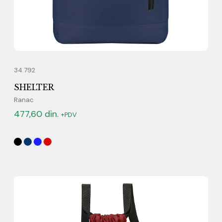
34.792
SHELTER
Ranac
477,60
din.
+PDV