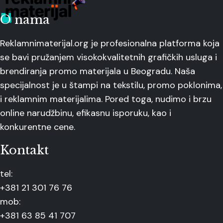
O nama
Reklamnimaterijal.org je profesionalna platforma koja
se bavi pružanjem visokokvalitetnih grafičkih usluga i
brendiranja promo materijala u Beogradu. Naša
specijalnost je u štampi na tekstilu, promo poklonima,
i reklamnim materijalima. Pored toga, nudimo i brzu
online narudžbinu, efikasnu isporuku, kao i
konkurentne cene.
Kontakt
tel:
+381 21 301 76 76
mob:
+381 63 85 41 707