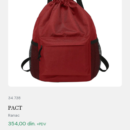
34.738
PACT
Ranac
354,00
din.
+PDV