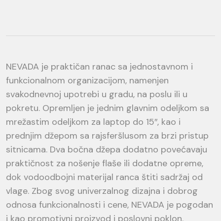
NEVADA je praktičan ranac sa jednostavnom i
funkcionalnom organizacijom, namenjen
svakodnevnoj upotrebi u gradu, na poslu ili u
pokretu. Opremljen je jednim glavnim odeljkom sa
mrežastim odeljkom za laptop do 15″, kao i
prednjim džepom sa rajsferšlusom za brzi pristup
sitnicama. Dva bočna džepa dodatno povećavaju
praktičnost za nošenje flaše ili dodatne opreme,
dok vodoodbojni materijal ranca štiti sadržaj od
vlage. Zbog svog univerzalnog dizajna i dobrog
odnosa funkcionalnosti i cene, NEVADA je pogodan
i kao promotivni proizvod i poslovni poklon.