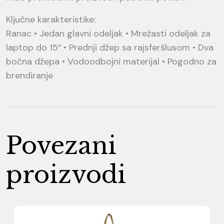
Ključne karakteristike:
Ranac • Jedan glavni odeljak • Mrežasti odeljak za
laptop do 15″ • Prednji džep sa rajsferšlusom • Dva
bočna džepa • Vodoodbojni materijal • Pogodno za
brendiranje
Povezani
proizvodi