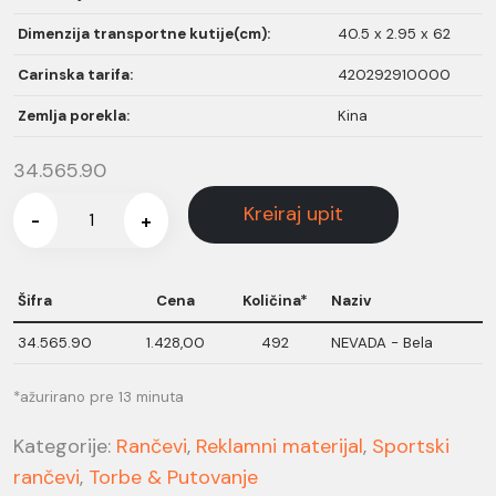
Dimenzija transportne kutije(cm):
40.5 x 2.95 x 62
Carinska tarifa:
420292910000
Zemlja porekla:
Kina
34.565.90
Kreiraj upit
-
+
Šifra
Cena
Količina*
Naziv
34.565.90
1.428,00
492
NEVADA - Bela
*ažurirano pre 13 minuta
Kategorije:
Rančevi
,
Reklamni materijal
,
Sportski
rančevi
,
Torbe & Putovanje